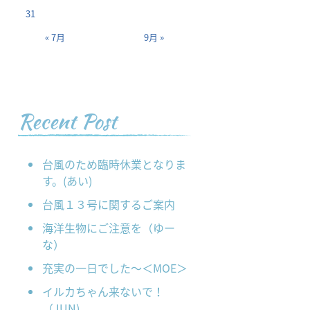
31
« 7月
9月 »
Recent Post
台風のため臨時休業となりま
す。(あい)
台風１３号に関するご案内
海洋生物にご注意を（ゆー
な）
充実の一日でした～＜MOE＞
イルカちゃん来ないで！
（JUN)