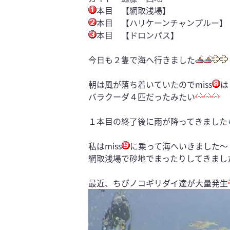
本目 【網取浅場】
本目 【ハリケーンチャンプルー】
本目 【ドロンパス】
今日も２隻で海へ行きました
朝は風が落ち着いていたのでmiss
は
バラクーダ４匹だったみたい
１本目の終了後に雨が降ってきました
私はmiss
に乗って海へいきました～
網取浅場で砂地でまったりしてきまし
最近、ちびノコギリダイ達が大量発生