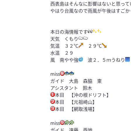
西表島はそんなに影響はないと思って
やはり台風なので雨風が午後はすごか
本日の海情報です
天気 くもり
気温 ３２℃
２９℃
水温 ２９
風 南やや強
波２．５ｍうねり
miss
ガイド 大島 森脇 東
アシスタント 鈴木
本目 【沖の根ドリフト】
本目 【元祖崎山】
本目 【網取浅場】
miss
ガイド 遠藤 西地