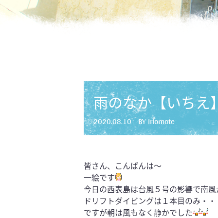
雨のなか【いちえ
2020.08.10
BY iriomote
皆さん、こんばんは～
一絵です
今日の西表島は台風５号の影響で南風
ドリフトダイビングは１本目のみ・・
ですが朝は風もなく静かでした