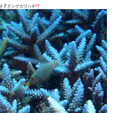
子
テングカワハギ