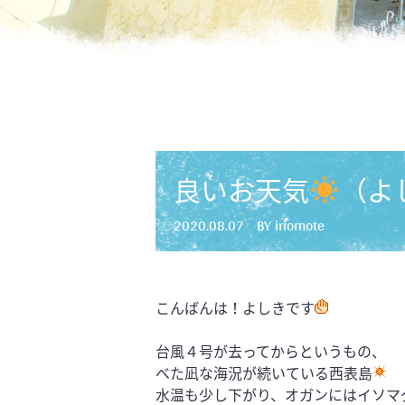
良いお天気
（よ
2020.08.07
BY iriomote
こんばんは！よしきです
台風４号が去ってからというもの、
べた凪な海況が続いている西表島
水温も少し下がり、オガンにはイソマ