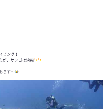
イビング！
たが、サンゴは綺麗
おらず…