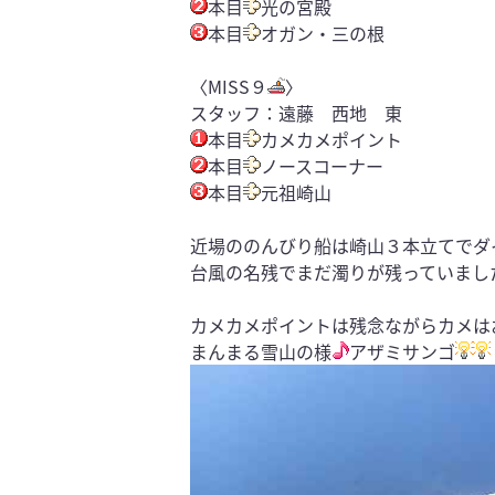
本目
光の宮殿
本目
オガン・三の根
〈MISS９
〉
スタッフ：遠藤 西地 東
本目
カメカメポイント
本目
ノースコーナー
本目
元祖崎山
近場ののんびり船は崎山３本立てでダ
台風の名残でまだ濁りが残っていまし
カメカメポイントは残念ながらカメは
まんまる雪山の様
アザミサンゴ