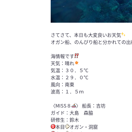
さてさて、本日も大変良いお天気
オガン船、のんびり船と分かれての出
海情報です
天気：晴れ
気温：３０．５℃
水温：２９．０℃
風向：南東
波高：１．５ｍ
〈MISS８
〉 船長：吉坊
ガイド：大島 森脇
研修生：鈴木
本目
オガン・洞窟