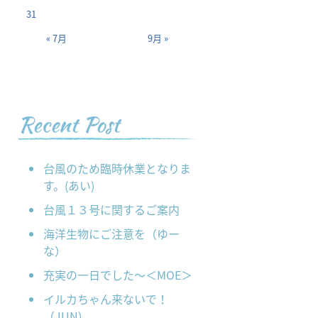
31
« 7月
9月 »
Recent Post
台風のため臨時休業となりま
す。(あい)
台風１３号に関するご案内
海洋生物にご注意を（ゆー
な）
充実の一日でした～＜MOE＞
イルカちゃん来ないで！
（JUN)