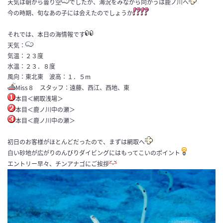
天気は朝から曇り空
でしたが、海況をみながら向かうは鹿ノ川へ
今の時期、旬なあの子には会えたのでしょうか
それでは、本日の海情報です
天気：
気温：２３度
水温：２３．８度
風向：東北東 波高：１．５m
Miss８ スタッフ：遠藤、西江、西地、東
本目＜網取浅場＞
本目＜鹿ノ川中の瀬＞
本目＜鹿ノ川中の瀬＞
初日のお客様がほとんどだったので、まずは網取へ
白い砂地が広がりのんびりダイビングにはもってこいのポイント
エントリー早々、チンアナゴにご挨拶