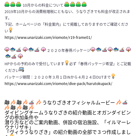
10月からの料金について
2019年10月からの消費税増税にともない、うなりざきでも料金が改正されま
す。
下記、ホームページの「料金案内」にて掲載しておりますのでご確認くださ
い
https://www.unarizaki.com/iriomote/r19-frame01/
２０２０年春得パッケージ
HPからの予約のみで受付しています
必ず「春得パッケージ希望」とご記載
ください
パッケージ期間：２０２０年３月１日INから４月２４日OUTまで
https://www.unarizaki.com/iriomote/dive-pack/harutokupack/
うなりざきオフィシャルムービー
ダイビングチームうなりざきの紹介動画とオガンダイビン
グの参加条件や
潜り方などのご案内動画、併設の宿泊施設、「イルマーレ
ウナリザキ」
「ヴィラうなりざき」の紹介動画の全部で３つ作成しまし