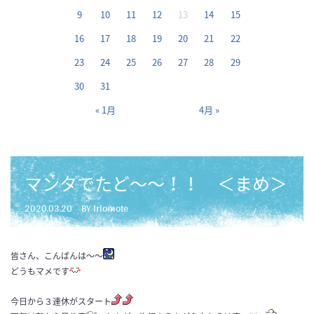
9
10
11
12
13
14
15
16
17
18
19
20
21
22
23
24
25
26
27
28
29
30
31
« 1月
4月 »
マンタでたど〜〜！！ ＜まめ＞
2020.03.20
BY iriomote
皆さん、こんばんは〜〜
どうもマメです
今日から３連休がスタート