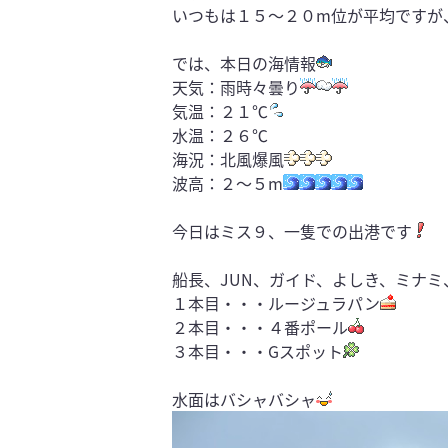
いつもは１５～２０m位が平均ですが
では、本日の海情報
天気：雨時々曇り
気温：２１℃
水温：２６℃
海況：北風爆風
波高：２～５m
今日はミス９、一隻での出港です
船長、JUN、ガイド、よしき、ミナミ
１本目・・・ルージュラパン
２本目・・・４番ポール
３本目・・・Gスポット
水面はバシャバシャ