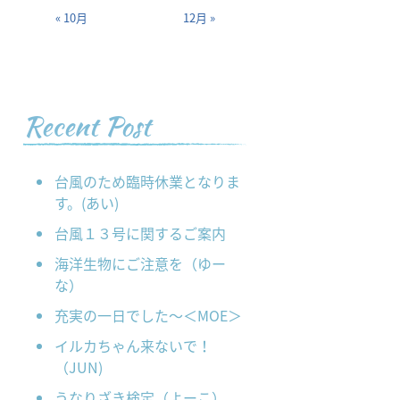
« 10月
12月 »
Recent Post
台風のため臨時休業となりま
す。(あい)
台風１３号に関するご案内
海洋生物にご注意を（ゆー
な）
充実の一日でした～＜MOE＞
イルカちゃん来ないで！
（JUN)
うなりざき検定（よーこ）