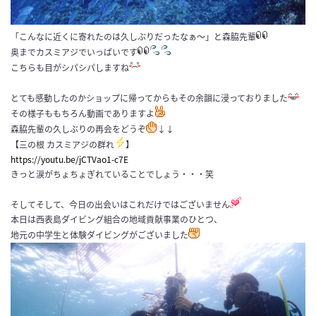
「こんなに近くに寄れたのは久しぶりだったなぁ～」と森脇先輩
奥までカスミアジでいっぱいです
こちらも目がシパシパしますね
とても感動したのかショップに帰ってからもその余韻に浸っておりました
その様子ももちろん動画でありますよ
森脇先輩の久しぶりの再会をどうぞ
↓↓
【三の根 カスミアジの群れ
】
https://youtu.be/jCTVao1-c7E
きっと涙がちょちょぎれていることでしょう・・・笑
そしてそして、今日の出会いはこれだけではございません
本日は西表島ダイビング組合の地域貢献事業のひとつ、
地元の中学生と体験ダイビングがございました