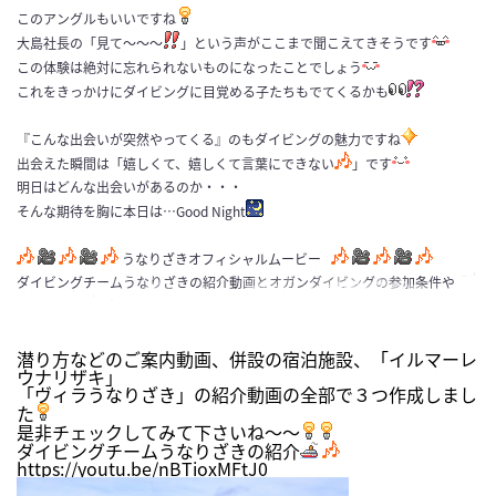
このアングルもいいですね
大島社長の「見て～～～
」という声がここまで聞こえてきそうです
この体験は絶対に忘れられないものになったことでしょう
これをきっかけにダイビングに目覚める子たちもでてくるかも
『こんな出会いが突然やってくる』のもダイビングの魅力ですね
出会えた瞬間は「嬉しくて、嬉しくて言葉にできない
」です
明日はどんな出会いがあるのか・・・
そんな期待を胸に本日は…Good Night
うなりざきオフィシャルムービー
ダイビングチームうなりざきの紹介動画とオガンダイビングの参加条件や
潜り方などのご案内動画、併設の宿泊施設、「イルマーレ
ウナリザキ」
「ヴィラうなりざき」の紹介動画の全部で３つ作成しまし
た
是非チェックしてみて下さいね～～
ダイビングチームうなりざきの紹介
https://youtu.be/nBTioxMFtJ0