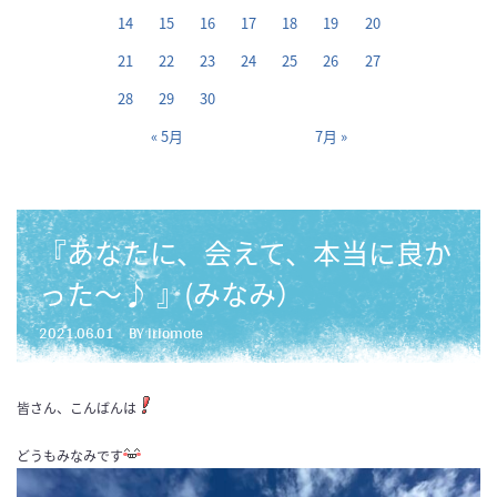
14
15
16
17
18
19
20
21
22
23
24
25
26
27
28
29
30
« 5月
7月 »
『あなたに、会えて、本当に良か
った～♪ 』(みなみ）
2021.06.01
BY iriomote
皆さん、こんばんは
どうもみなみです