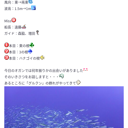
風向：東→南東
波高：1.5m→1m
Miss
船長：遠藤
ガイド：森脇、増田
本目：東の根
本目：3の根
本目：ハナゴイの根
今日のオガンでは何年振りかの出会いがありました
そのいきさつをお話しますと・・・
あるところに「グルクン」の群れがやってきて