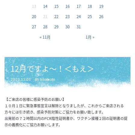
13
14
15
16
17
18
19
20
21
22
23
24
25
26
27
28
29
30
31
« 11月
1月 »
12月ですよ～！＜もえ＞
2021.12.01
BY iriomote
【ご来店の皆様に感染予防のお願い】
１０月１日に緊急事態宣言は解除となりましたが、これからご来店される
方々には引き続き、感染予防対策にご協力をお願い致します。
出発前の７２時間以内のPCR陰性証明書か、ワクチン接種２回の証明書の提
示の義務化にご協力お願いします。