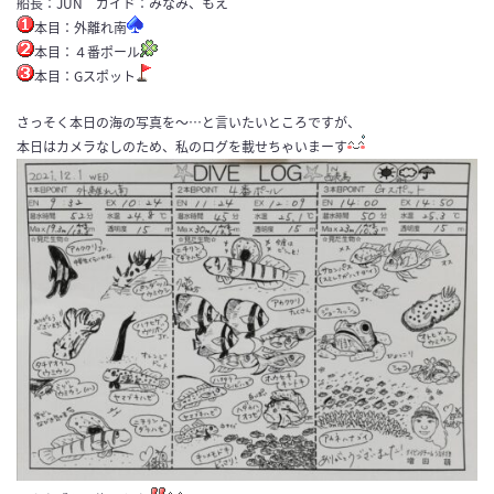
船長：JUN ガイド：みなみ、もえ
本目：外離れ南
本目：４番ポール
本目：Gスポット
さっそく本日の海の写真を～…と言いたいところですが、
本日はカメラなしのため、私のログを載せちゃいまーす