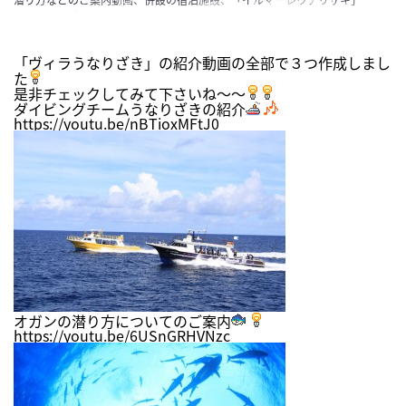
「ヴィラうなりざき」の紹介動画の全部で３つ作成しまし
た
是非チェックしてみて下さいね～～
ダイビングチームうなりざきの紹介
https://youtu.be/nBTioxMFtJ0
オガンの潜り方についてのご案内
https://youtu.be/6USnGRHVNzc