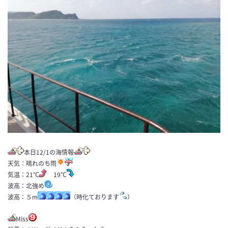
本日12/1の海情報
天気：晴れのち雨
気温：21℃
19℃
波高：北強め
波高：５m
（時化ております
）
Miss