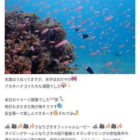
水面はうねってますが、水中はおだやか
アカネハナゴイたちも満開でした
本日のイメージ画像でした
笑
明日もまだまだ風が強そうです
安全第一で楽しんできま～す
それでは
うなりざきオフィシャルムービー
ダイビングチームうなりざきの紹介動画とオガンダイビングの参加条件や
潜り方などのご案内動画、併設の宿泊施設、「イルマーレウナリザキ」