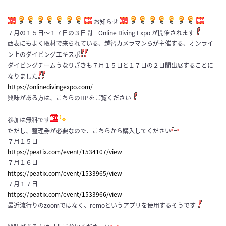
お知らせ
７月の１５日〜１７日の３日間 Online Diving Expo が開催されます
西表にもよく取材で来られている、越智カメラマンらが主催する、オンライ
ン上のダイビングエキスポ
ダイビングチームうなりざきも７月１５日と１７日の２日間出展することに
なりました
https://onlinedivingexpo.com/
興味がある方は、こちらのHPをご覧ください
参加は無料です
ただし、整理券が必要なので、こちらから購入してください
７月１５日
https://peatix.com/event/1534107/view
７月１６日
https://peatix.com/event/1533965/view
７月１７日
https://peatix.com/event/1533966/view
最近流行りのzoomではなく、remoというアプリを使用するそうです