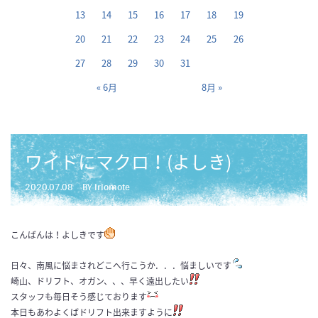
13
14
15
16
17
18
19
20
21
22
23
24
25
26
27
28
29
30
31
« 6月
8月 »
ワイドにマクロ！(よしき)
2020.07.08
BY iriomote
こんばんは！よしきです
日々、南風に悩まされどこへ行こうか．．．悩ましいです
崎山、ドリフト、オガン、、、早く遠出したい
スタッフも毎日そう感じております
本日もあわよくばドリフト出来ますように