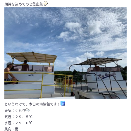
期待を込めての２隻出航
というわけで、本日の海情報です！
天気：くもり
気温：２９．５℃
水温：２９．０℃
風向：南