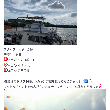
スタッフ：大島 森脇
研修生：湯田
本目
キノコボーイ
本目
４番ポール
本目
美田良浜
MISS８のドリフト船はトカキン曽根を試みるも波が高く断念
ワイドなポイントでのんびりカスミチョウチョウウオと戯れてきました