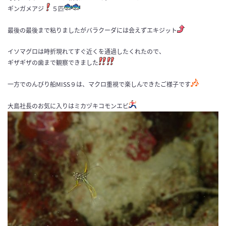
ギンガメアジ
５匹
最後の最後まで粘りましたがバラクーダには会えずエキジット
イソマグロは時折現れてすぐ近くを通過したくれたので、
ギザギザの歯まで観察できました
一方でのんびり船MISS９は、マクロ重視で楽しんできたご様子です
大島社長のお気に入りはミカヅキコモンエビ