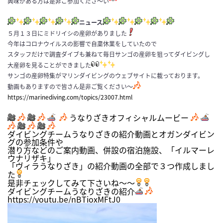
興味がある方は是非ご参加くださ〜い
ニュース
５月１３日にミドリイシの産卵がありました
今年はコロナウイルスの影響で自粛休業をしていたので
スタッフだけで調査ダイブも兼ねて毎日サンゴの産卵を狙ってダイビングし
大産卵を見ることができました
サンゴの産卵特集がマリンダイビングのウェブサイトに載っております。
動画もありますので皆さん是非ご覧ください～
https://marinediving.com/topics/23007.html
うなりざきオフィシャルムービー
ダイビングチームうなりざきの紹介動画とオガンダイビン
グの参加条件や
潜り方などのご案内動画、併設の宿泊施設、「イルマーレ
ウナリザキ」
「ヴィラうなりざき」の紹介動画の全部で３つ作成しまし
た
是非チェックしてみて下さいね～～
ダイビングチームうなりざきの紹介
https://youtu.be/nBTioxMFtJ0