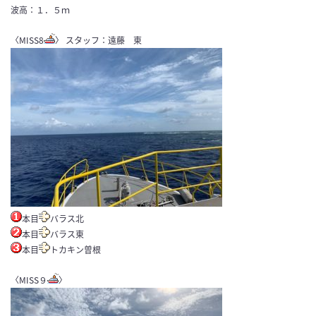
波高：１．５ｍ
〈MISS8
〉 スタッフ：遠藤 東
本目
バラス北
本目
バラス東
本目
トカキン曽根
〈MISS９
〉