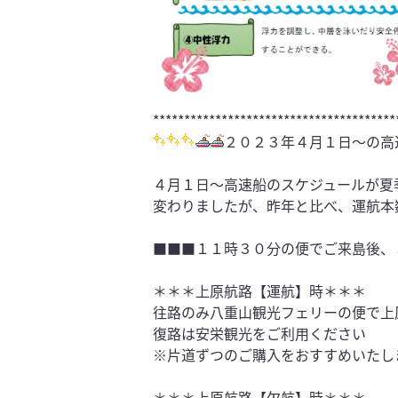
***************************************
２０２３年４月１日～の高
４月１日～高速船のスケジュールが夏
変わりましたが、昨年と比べ、運航本
■■■１１時３０分の便でご来島後、
＊＊＊上原航路【運航】時＊＊＊
往路のみ八重山観光フェリーの便で上
復路は安栄観光をご利用ください
※片道ずつのご購入をおすすめいたし
＊＊＊上原航路【欠航】時＊＊＊