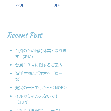
« 8月
10月 »
Recent Post
台風のため臨時休業となりま
す。(あい)
台風１３号に関するご案内
海洋生物にご注意を（ゆー
な）
充実の一日でした～＜MOE＞
イルカちゃん来ないで！
（JUN)
うなりざき検定（よーこ）