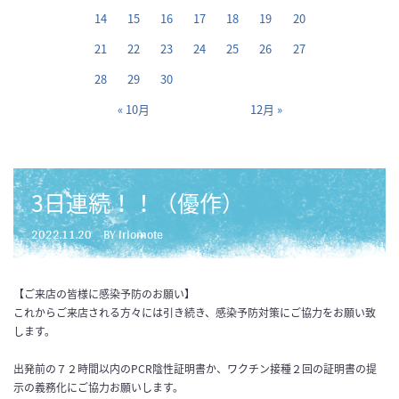
14
15
16
17
18
19
20
21
22
23
24
25
26
27
28
29
30
« 10月
12月 »
3日連続！！（優作）
2022.11.20
BY iriomote
【ご来店の皆様に感染予防のお願い】
これからご来店される方々には引き続き、感染予防対策にご協力をお願い致
します。
出発前の７２時間以内のPCR陰性証明書か、ワクチン接種２回の証明書の提
示の義務化にご協力お願いします。