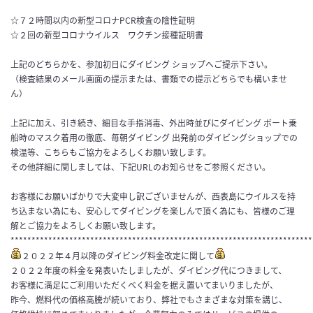
☆７２時間以内の新型コロナPCR検査の陰性証明
☆２回の新型コロナウイルス ワクチン接種証明書
上記のどちらかを、参加初日にダイビング ショップへご提示下さい。
（検査結果のメール画面の提示または、書類での提示どちらでも構いませ
ん）
上記に加え、引き続き、細目な手指消毒、外出時並びにダイビング ボート乗
船時のマスク着用の徹底、毎朝ダイビング 出発前のダイビングショップでの
検温等、こちらもご協力をよろしくお願い致します。
その他詳細に関しましては、下記URLのお知らせをご参照ください。
お客様にお願いばかりで大変申し訳ございませんが、西表島にウイルスを持
ち込まない為にも、安心してダイビングを楽しんで頂く為にも、皆様のご理
解とご協力をよろしくお願い致します。
************************************************************************
２０２２年４月以降のダイビング料金改定に関して
２０２２年度の料金を発表いたしましたが、ダイビング代につきまして、
お客様に満足にご利用いただくべく料金を据え置いてまいりましたが、
昨今、燃料代の価格高騰が続いており、弊社でもさまざまな対策を講じ、