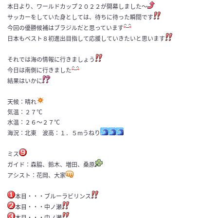
本日より、ワールドカップ２０２２が開幕しました～
サッカーをしていた身としては、待ちに待った瞬間です
今回の優勝候補はブラジルだと思っています
日本もベスト８初進出目指して応援していきたいと思います
それでは海の情報に行きましょう
今日は南側に行きました
結果はいかに
天候：晴れ
気温：２７℃
水温：２６〜２７℃
海況：北東 波高：１．５mうねり
ミス
ガイド：森脇、鈴木、増田、桑原
アシスト：花岡、大家
本目・・・ブルーラビリンス
本目・・・中ノ瀬
本目・・・中ノ瀬