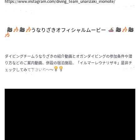
https://www.instagram.com/diving_team_unarizaki_iriomote/
うなりざきオフィシャルムービー
ダイビングチームうなりざきの紹介動画とオガンダイビングの参加条件や潜
り方などのご案内動画、併設の宿泊施設、「イルマーレウナリザキ」是非チ
ェックしてみて下さいね～～