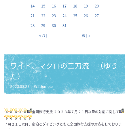
14
15
16
17
18
19
20
21
22
23
24
25
26
27
28
29
30
31
« 7月
9月 »
ワイド、マクロの二刀流 （ゆう
た）
2023.08.28
BY iriomote
全国旅行支援 ２０２３年７月２１日以降の対応に関して
７月２１日以降、宿泊とダイビングともに全国旅行支援の対応をしておりま