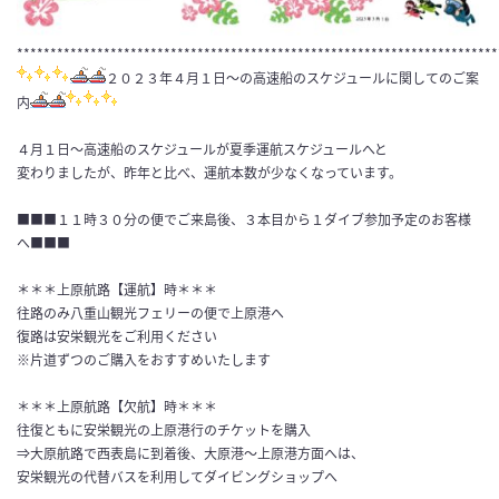
************************************************************************
２０２３年４月１日～の高速船のスケジュールに関してのご案
内
４月１日～高速船のスケジュールが夏季運航スケジュールへと
変わりましたが、昨年と比べ、運航本数が少なくなっています。
■■■１１時３０分の便でご来島後、３本目から１ダイブ参加予定のお客様
へ■■■
＊＊＊上原航路【運航】時＊＊＊
往路のみ八重山観光フェリーの便で上原港へ
復路は安栄観光をご利用ください
※片道ずつのご購入をおすすめいたします
＊＊＊上原航路【欠航】時＊＊＊
往復ともに安栄観光の上原港行のチケットを購入
⇒大原航路で西表島に到着後、大原港～上原港方面へは、
安栄観光の代替バスを利用してダイビングショップへ