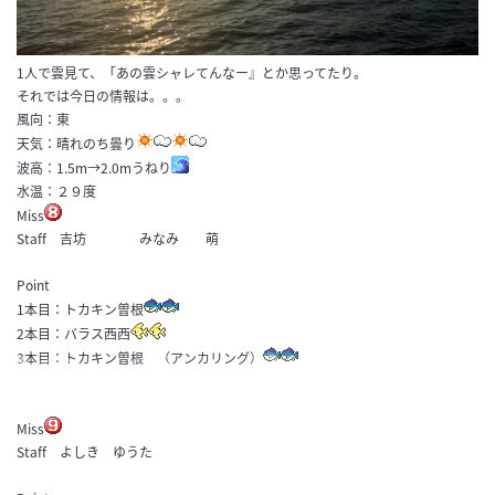
1人で雲見て、「あの雲シャレてんなー』とか思ってたり。
それでは今日の情報は。。。
風向：東
天気：晴れのち曇り
波高：1.5m→2.0mうねり
水温：２９度
Miss
Staff 吉坊 みなみ 萌
Point
1本目：トカキン曽根
2本目：バラス西西
3本目：トカキン曽根 （アンカリング）
Miss
Staff よしき ゆうた