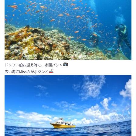
ドリフト船お迎え時に、水面パシャ
広い海にMiss８がポツンと