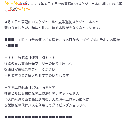
２０２３年４月１日～の高速船のスケジュールに関してのご案
内
４月１日～高速船のスケジュールが夏季運航スケジュールへと
変わりましたが、昨年と比べ、運航本数が少なくなっています。
■■■１１時３０分の便でご来島後、３本目から１ダイブ参加予定のお客様
へ■■■
＊＊＊上原航路【運航】時＊＊＊
往路のみ八重山観光フェリーの便で上原港へ
復路は安栄観光をご利用ください
※片道ずつのご購入をおすすめいたします
＊＊＊上原航路【欠航】時＊＊＊
往復ともに安栄観光の上原港行のチケットを購入
⇒大原航路で西表島に到着後、大原港～上原港方面へは、
安栄観光の代替バスを利用してダイビングショップへ
■■■■■■■■■■■■■■■■■■■■