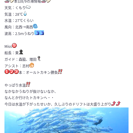
本日8/9の海情報
天気：くもり
気温：28℃
水温：27℃くらい
風向：北西→南西
波高：2.5ｍうねり
Miss
船長：東
ガイド：森脇、増田
アシスト：志村
本：オールトカキン勝負
やっぱり水温
なかなかうねりが抜けないなか、
なんとか行けたトカキンへ・・
今日は水温が下がったせいか、久しぶりのドリフトは大盛り上がり