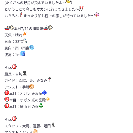
(たくさんの野鳥が飛んでいましたよ～
）
ということで今日もオガンに行ってきました～
もちろん
まったり船も極上の癒しが待っていました～
本日7/11の海情報
天気：晴れ
気温：33℃
風向：南→南東
波高：1m
Miss
船長：吉坊
ガイド：森脇、東、みなみ
アシスト：手嶋
本目：オガン 天馬崎
本目：オガン 光の宮殿
本目：崎山 沖の根
Miss
スタッフ：大島、遠藤、増田
アシスト：ジェイ