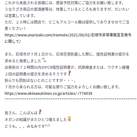
これから来島される皆様には、感染予防対策にご協力をお願い致します。
うなりざき周辺の居酒屋等は、休業しているところもありますが、だいたい
は営業しています。
ただ、２０時には閉店で、どこもアルコール類は提供しておりませのでご注
意ください！
https://www.unarizaki.com/iriomote/2021/06/02/石垣市非常事態宣言発令
に関して/
また、石垣市が７月１日から、石垣空港到着した際に、陰性証明書の提示を
求めると発表しました
出発前の７２時間以内のPCR陰性証明書か、抗原検査または、ワクチン接種
２回の証明書の提示を求めるそうです
拒んでも罰則はないとのことですが・・・。
７月から来られる方は、可能な限りご協力をよろしくお願い致します。
https://www.okinawatimes.co.jp/articles/-/774039
************************************************************************
皆さん、こんばんは
オガンの知識がまたひとつ増えました
どうも。。。みなみです