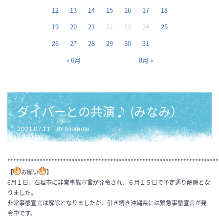
12
13
14
15
16
17
18
19
20
21
22
23
24
25
26
27
28
29
30
31
« 6月
8月 »
ダイバーとの共演♪ (みなみ）
2021.07.11
BY iriomote
************************************************************************
【
お願い
】
6月１日、石垣市に非常事態宣言が発令され、６月１５日で予定通り解除とな
りました。
非常事態宣言は解除となりましたが、引き続き沖縄県には緊急事態宣言が発
令中です。