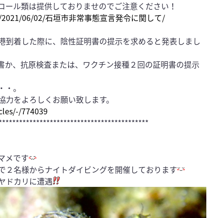
コール類は提供しておりませのでご注意ください！
riomote/2021/06/02/石垣市非常事態宣言発令に関して/
港到着した際に、陰性証明書の提示を求めると発表しまし
明書か、抗原検査または、ワクチン接種２回の証明書の提示
・・。
協力をよろしくお願い致します。
cles/-/774039
********************************************
マメです
で２名様からナイトダイビングを開催しております
ヤドカリに遭遇