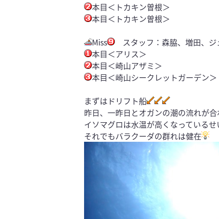
本目＜トカキン曽根＞
本目＜トカキン曽根＞
Miss
スタッフ：森脇、増田、ジ
本目＜アリス＞
本目＜崎山アザミ＞
本目＜崎山シークレットガーデン＞
まずはドリフト船
昨日、一昨日とオガンの潮の流れが合
イソマグロは水温が高くなっているせ
それでもバラクーダの群れは健在