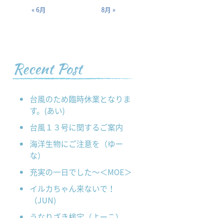
« 6月
8月 »
Recent Post
台風のため臨時休業となりま
す。(あい)
台風１３号に関するご案内
海洋生物にご注意を（ゆー
な）
充実の一日でした～＜MOE＞
イルカちゃん来ないで！
（JUN)
うなりざき検定（よーこ）