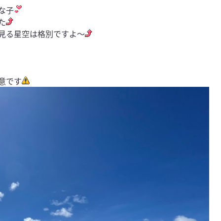
な子
た
見る星空は格別ですよ〜
意です