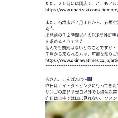
ただ、２０時には閉店で、どこもアル
https://www.unarizaki.com/i
また、石垣市が７月１日から、石垣空
た
出発前の７２時間以内のPCR陰性証
を求めるそうです
拒んでも罰則はないとのことですが・
７月から来られる方は、可能な限りご
https://www.okinawatimes.co.jp/arti
***************************************
皆さん、こんばんは〜
昨日はナイトダイビングに行ってきた
サンゴの産卵予想日以外でも海況次第
昨日は日中ではほぼ見れない、ソメン