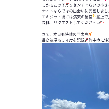
しかもこの子
５センチぐらいの小さ
ナイトならではの出会いに興奮しまし
エキジット後には満天の星空
船上で
是非、リクエストしてくださ〜い
さて、本日も快晴の西表島
最高気温も３４度を記録
熱中症に注