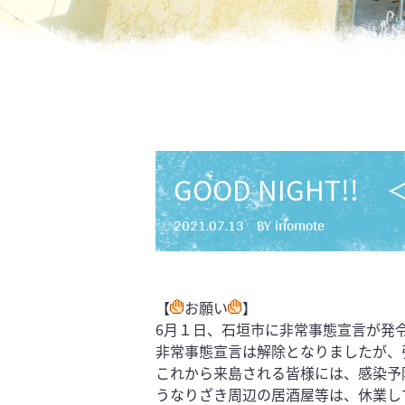
GOOD NIGHT!!
2021.07.13
BY iriomote
【
お願い
】
6月１日、石垣市に非常事態宣言が発
非常事態宣言は解除となりましたが、
これから来島される皆様には、感染予
うなりざき周辺の居酒屋等は、休業し