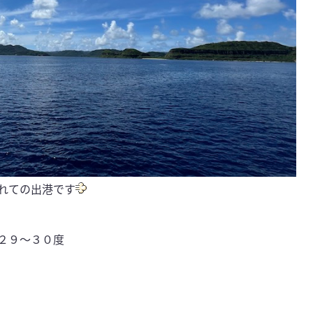
れての出港です
９〜３０度