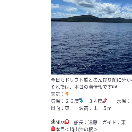
今日もドリフト船とのんびり船に分か
それでは、本日の海情報です
天気：
気温：２６度
３４度
水温：２
風向：東 波高：１．５m
Miss
船長：遠藤 ガイド：東
本目＜崎山沖の根＞