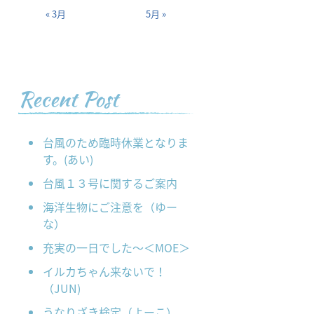
« 3月
5月 »
Recent Post
台風のため臨時休業となりま
す。(あい)
台風１３号に関するご案内
海洋生物にご注意を（ゆー
な）
充実の一日でした～＜MOE＞
イルカちゃん来ないで！
（JUN)
うなりざき検定（よーこ）