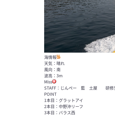
海情報
天気：晴れ
風向：南
波高：3m
Miss
STAFF：じんぺー 藍 土屋 研修
POINT
1本目：グラットアイ
2本目：中野沖リーフ
3本目：バラス西