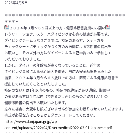
2026年4月5日
＊＊＊＊＊＊＊＊＊＊＊＊＊＊＊＊＊＊＊＊＊＊＊＊＊＊＊＊＊＊＊＊＊＊
＊＊＊＊
２０２４年３月～６５歳以上の方：健康診断書提出のお願い
レクリエーショナルスクーバダイビングは心身の健康が必要です。
ダイビングチームうなりざきでは、持病のある方、メディカル
チェックシートにチェックがつく方のみ医師による診断書の提出を
お願いし、それ以外の方はダイバーによる自己申告のみで参加して
いただいておりました。
しかし、ダイバーの年齢層が高くなっていることと、近年の
ダイビング事故による死亡原因を鑑み、当店の安全基準を見直した
結果、２０２４年３月から６５歳以上の方は、医師による健康診断書を
提出していただくことといたしました。
持病のない方は1年以内のもの、持病や既往症があり通院、服薬中
の薬がある方は半年以内（できるだけ直近のものが望ましい）の
健康診断書の提出をお願いいたします。
忘れた場合、大変申し訳ございませんが参加をお断りさせていただきます。
書式が必要な方はこちらからダウンロードしてください。
https://www.danjapan.gr.jp/wp-
content/uploads/2022/04/Divermedical2022-02-01Japanese.pdf