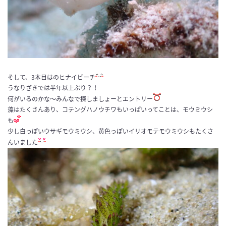
そして、3本目はのヒナイビーチ
うなりざきでは半年以上ぶり？！
何がいるのかな〜みんなで探しましょーとエントリー
藻はたくさんあり、コテングハノウチワもいっぱいってことは、モウミウシ
も
少し白っぽいウサギモウミウシ、黄色っぽいイリオモテモウミウシもたくさ
んいました