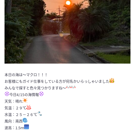
本日の海は〜マクロ！！！
お客様にもガイド仕事をしている方が何名かいらっしゃいました
みんなで探すと色々見つかりますね〜
今日4/15の海情報
天気：晴れ
気温：２９℃
水温：２５－２６℃
風向：南西
波高：1.5ｍ