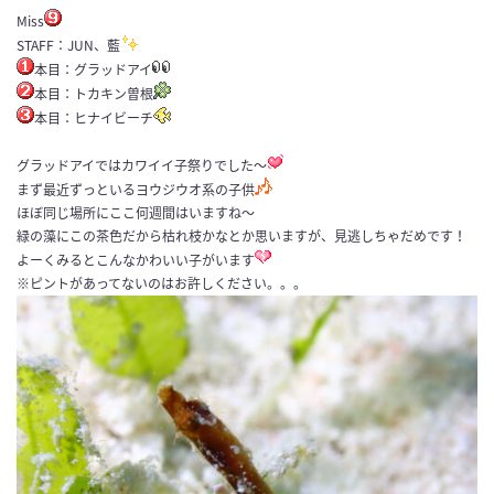
Miss
STAFF：JUN、藍
本目：グラッドアイ
本目：トカキン曽根
本目：ヒナイビーチ
グラッドアイではカワイイ子祭りでした〜
まず最近ずっといるヨウジウオ系の子供
ほぼ同じ場所にここ何週間はいますね〜
緑の藻にこの茶色だから枯れ枝かなとか思いますが、見逃しちゃだめです！
よーくみるとこんなかわいい子がいます
※ピントがあってないのはお許しください。。。