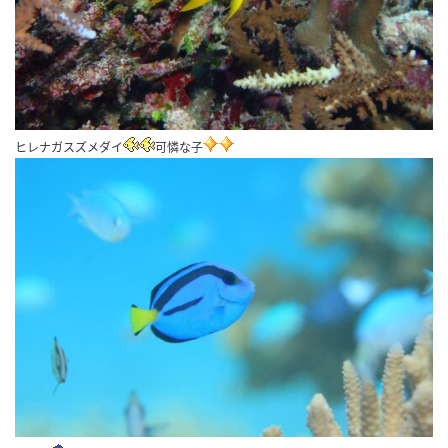
ヒレナガスズメダイ
可憐な子