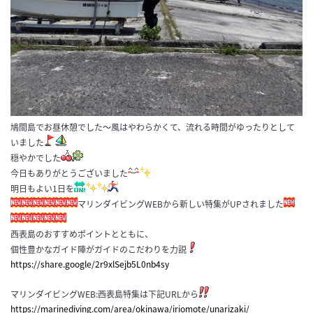
鳩間島でお昼休憩でした～風はやわらかくて、流れる時間がゆったりとして
いました
穏やかでした
今日もありがとうございました
明日もよい1日を
マリンダイビングWEBから新しい特集がUPされました
西表島のおすすめポイントとともに、
個性豊かなガイド陣がガイドのこだわりを力説
https://share.google/2r9xlSejb5L0nb4sy
マリンダイビングWEB:西表島特集は下記URLから
https://marinediving.com/area/okinawa/iriomote/unarizaki/