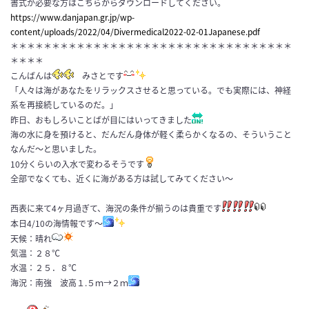
書式が必要な方はこちらからダウンロードしてください。
https://www.danjapan.gr.jp/wp-
content/uploads/2022/04/Divermedical2022-02-01Japanese.pdf
＊＊＊＊＊＊＊＊＊＊＊＊＊＊＊＊＊＊＊＊＊＊＊＊＊＊＊＊＊＊＊＊＊＊
＊＊＊＊
こんばんは
みさとです
「人々は海があなたをリラックスさせると思っている。でも実際には、神経
系を再接続しているのだ。」
昨日、おもしろいことばが目にはいってきました
海の水に身を預けると、だんだん身体が軽く柔らかくなるの、そういうこと
なんだ～と思いました。
10分くらいの入水で変わるそうです
全部でなくても、近くに海がある方は試してみてください～
西表に来て4ヶ月過ぎて、海況の条件が揃うのは貴重です
本日4/10の海情報です～
天候：晴れ
気温：２８℃
水温：２５．８℃
海況：南強 波高１.５ｍ→２ｍ