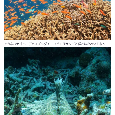
アカネハナゴイ、デバスズメダイ ユビエダサンゴと群れはきれいだな～