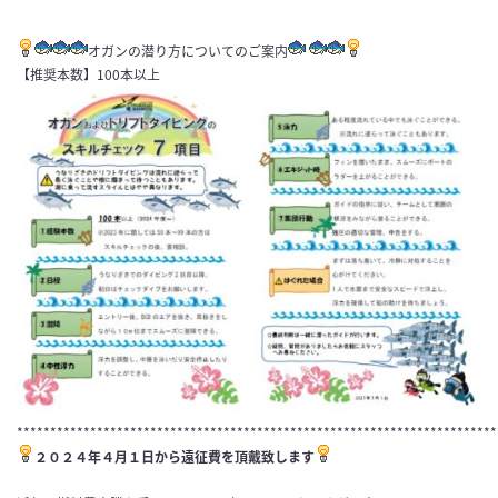
オガンの潜り方についてのご案内
【推奨本数】100本以上
************************************************************************
２０２４年４月１日から遠征費を頂戴致します