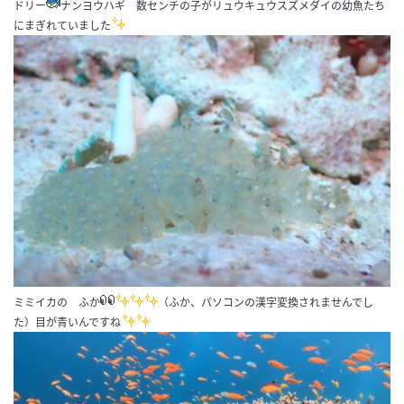
ドリー
ナンヨウハギ 数センチの子がリュウキュウスズメダイの幼魚たち
にまぎれていました
ミミイカの ふか
（ふか、パソコンの漢字変換されませんでし
た）目が青いんですね