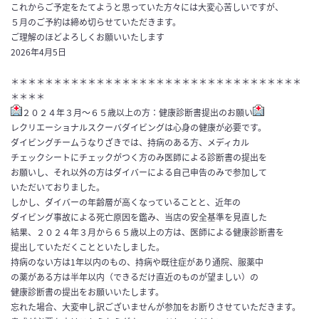
これからご予定をたてようと思っていた方々には大変心苦しいですが、
５月のご予約は締め切らせていただきます。
ご理解のほどよろしくお願いいたします
2026年4月5日
＊＊＊＊＊＊＊＊＊＊＊＊＊＊＊＊＊＊＊＊＊＊＊＊＊＊＊＊＊＊＊＊＊＊
＊＊＊＊
２０２４年３月～６５歳以上の方：健康診断書提出のお願い
レクリエーショナルスクーバダイビングは心身の健康が必要です。
ダイビングチームうなりざきでは、持病のある方、メディカル
チェックシートにチェックがつく方のみ医師による診断書の提出を
お願いし、それ以外の方はダイバーによる自己申告のみで参加して
いただいておりました。
しかし、ダイバーの年齢層が高くなっていることと、近年の
ダイビング事故による死亡原因を鑑み、当店の安全基準を見直した
結果、２０２４年３月から６５歳以上の方は、医師による健康診断書を
提出していただくことといたしました。
持病のない方は1年以内のもの、持病や既往症があり通院、服薬中
の薬がある方は半年以内（できるだけ直近のものが望ましい）の
健康診断書の提出をお願いいたします。
忘れた場合、大変申し訳ございませんが参加をお断りさせていただきます。