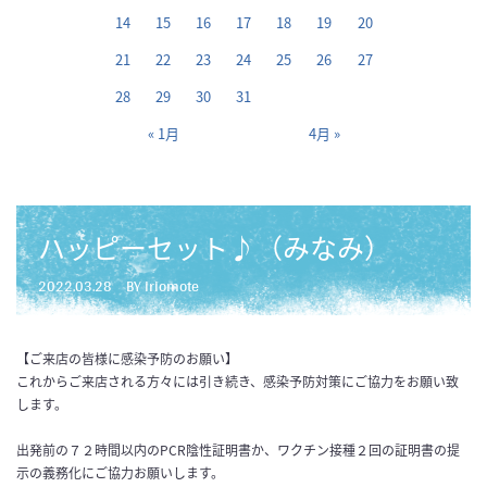
14
15
16
17
18
19
20
21
22
23
24
25
26
27
28
29
30
31
« 1月
4月 »
ハッピーセット♪（みなみ）
2022.03.28
BY iriomote
【ご来店の皆様に感染予防のお願い】
これからご来店される方々には引き続き、感染予防対策にご協力をお願い致
します。
出発前の７２時間以内のPCR陰性証明書か、ワクチン接種２回の証明書の提
示の義務化にご協力お願いします。