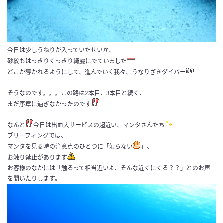
今日は少しうねりが入っていたせいか、
砂紋もはっきりくっきり綺麗にでていました
どこか導かれるようにして、進んでいく我々、うなりざきダイバー
そうなのです。。。この路は2本目、3本目と続く、
まだ序章に過ぎなかったのです
なんと
今日は出血大サービスの超近い、マンタさんたち
ブリーフィングでは、
マンタを見る時の注意点のひとつに「触らない
」、
お触り禁止があります
お客様のなかには「触るって相当近いよ、そんな近くにくる？？」とのお声
を聞いたりします。