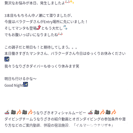
贅沢なお悩みが本日、発生しましたよ
3本目ももちろん中ノ瀬にて潜りましたが、
今度はバラクーダさんがEntry場所に先にいました！
そしてマンタも登場
ともう大忙し
でもお腹いっぱいになりましたね
この調子だと明日も！と期待してしまう。。。
本日働きすぎたマンタさん、バラクーダさん今日はゆっくりお休みください
我々うなりざきダイバーもゆっくり休みます笑
明日も行けるかな～
Good Night
うなりざきオフィシャルムービー
ダイビングチームうなりざきの紹介動画とオガンダイビングの参加条件や潜
り方などのご案内動画、併設の宿泊施設、「イルマーレウナリザキ」