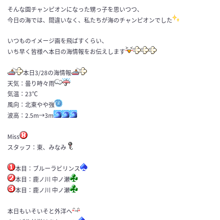
そんな園チャンピオンになった甥っ子を思いつつ、
今日の海では、間違いなく、私たちが海のチャンピオンでした
いつものイメージ画を飛ばすくらい、
いち早く皆様へ本日の海情報をお伝えします
本日3/28の海情報
天気：曇り時々雨
気温：23℃
風向：北東やや強
波高：2.5m→3m
Miss
スタッフ：東、みなみ
本目：ブルーラビリンス
本目：鹿ノ川 中ノ瀬
本目：鹿ノ川 中ノ瀬
本日もいそいそと外洋へ