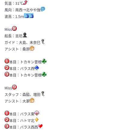
気温：31℃
風向：南西→北やや強
波高：1.5ｍ
Miss
船長：吉坊
ガイド：大島、未奈巳
アシスト：桑原
本目：トカキン曽根
本目：バラス西
本目：トカキン曽根
Miss
スタッフ：森脇、増田
アシスト：大家
本目：バラス東
本目：ハトマ北
本目：バラス西西