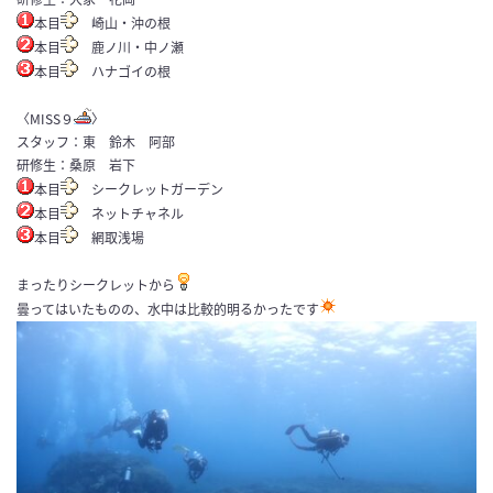
本目
崎山・沖の根
本目
鹿ノ川・中ノ瀬
本目
ハナゴイの根
〈MISS９
〉
スタッフ：東 鈴木 阿部
研修生：桑原 岩下
本目
シークレットガーデン
本目
ネットチャネル
本目
網取浅場
まったりシークレットから
曇ってはいたものの、水中は比較的明るかったです