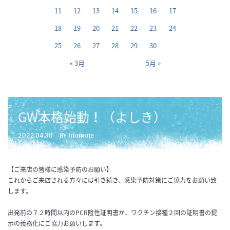
11
12
13
14
15
16
17
18
19
20
21
22
23
24
25
26
27
28
29
30
« 3月
5月 »
GW本格始動！（よしき）
2022.04.30
BY iriomote
【ご来店の皆様に感染予防のお願い】
これからご来店される方々には引き続き、感染予防対策にご協力をお願い致
します。
出発前の７２時間以内のPCR陰性証明書か、ワクチン接種２回の証明書の提
示の義務化にご協力お願いします。