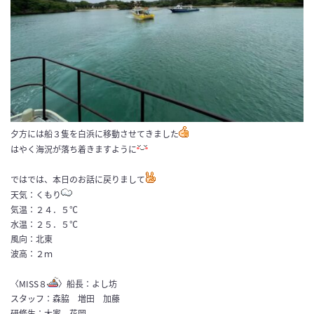
夕方には船３隻を白浜に移動させてきました
はやく海況が落ち着きますように
ではでは、本日のお話に戻りまして
天気：くもり
気温：２４．５℃
水温：２５．５℃
風向：北東
波高：２ｍ
〈MISS８
〉船長：よし坊
スタッフ：森脇 増田 加藤
研修生：大家 花岡