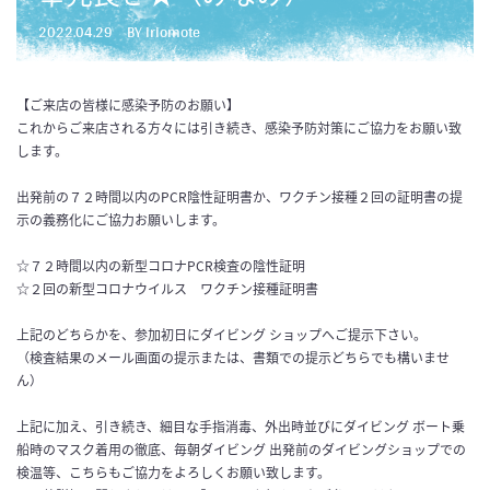
2022.04.29
BY iriomote
【ご来店の皆様に感染予防のお願い】
これからご来店される方々には引き続き、感染予防対策にご協力をお願い致
します。
出発前の７２時間以内のPCR陰性証明書か、ワクチン接種２回の証明書の提
示の義務化にご協力お願いします。
☆７２時間以内の新型コロナPCR検査の陰性証明
☆２回の新型コロナウイルス ワクチン接種証明書
上記のどちらかを、参加初日にダイビング ショップへご提示下さい。
（検査結果のメール画面の提示または、書類での提示どちらでも構いませ
ん）
上記に加え、引き続き、細目な手指消毒、外出時並びにダイビング ボート乗
船時のマスク着用の徹底、毎朝ダイビング 出発前のダイビングショップでの
検温等、こちらもご協力をよろしくお願い致します。