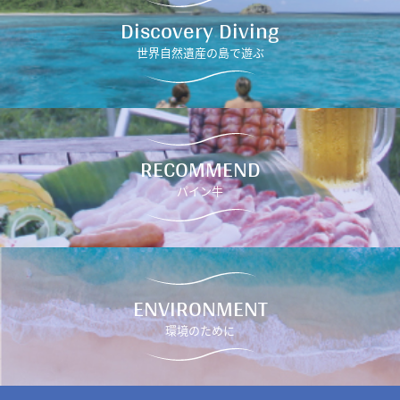
Discovery Diving
世界自然遺産の島で遊ぶ
RECOMMEND
パイン牛
ENVIRONMENT
環境のために