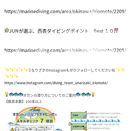
https://marinediving.com/area/okinawa/iriomote/2209/
JUNが選ぶ、西表ダイビングポイント、Best １０
https://marinediving.com/area/okinawa/iriomote/2205/
うなりざきのInstagramもぜひフォローしてくださいね
https://www.instagram.com/diving_team_unarizaki_iriomote/
オガンの潜り方についてのご案内
【推奨本数】100本以上