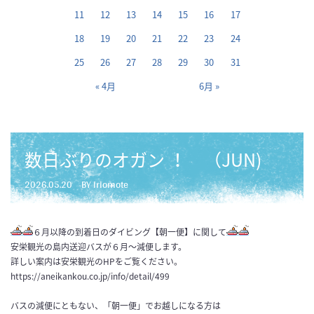
11
12
13
14
15
16
17
18
19
20
21
22
23
24
25
26
27
28
29
30
31
« 4月
6月 »
数日ぶりのオガン ！ （JUN)
2026.05.20
BY iriomote
６月以降の到着日のダイビング【朝一便】に関して
安栄観光の島内送迎バスが６月～減便します。
詳しい案内は安栄観光のHPをご覧ください。
https://aneikankou.co.jp/info/detail/499
バスの減便にともない、「朝一便」でお越しになる方は