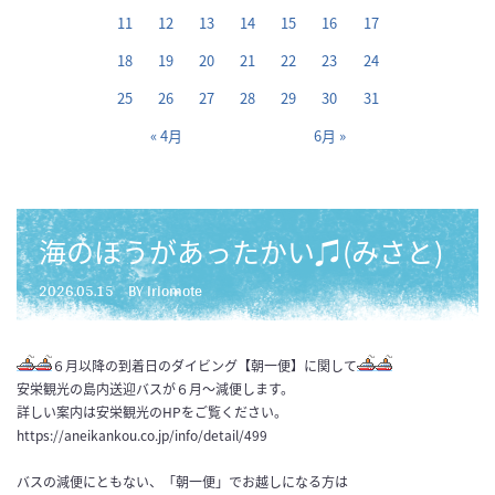
11
12
13
14
15
16
17
18
19
20
21
22
23
24
25
26
27
28
29
30
31
« 4月
6月 »
海のほうがあったかい♫(みさと)
2026.05.15
BY iriomote
６月以降の到着日のダイビング【朝一便】に関して
安栄観光の島内送迎バスが６月～減便します。
詳しい案内は安栄観光のHPをご覧ください。
https://aneikankou.co.jp/info/detail/499
バスの減便にともない、「朝一便」でお越しになる方は