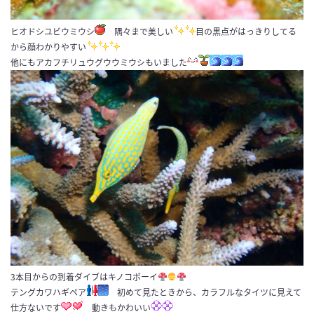
ヒオドシユビウミウシ
隅々まで美しい
目の黒点がはっきりしてる
から顔わかりやすい
他にもアカフチリュウグウウミウシもいました
3本目からの到着ダイブはキノコボーイ
テングカワハギペア
初めて見たときから、カラフルなタイツに見えて
仕方ないです
動きもかわいい