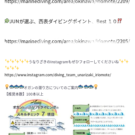
https://marinediving.com/area/okinawa/iriomote/2209/
JUNが選ぶ、西表ダイビングポイント、Best １０
https://marinediving.com/area/okinawa/iriomote/2205/
うなりざきのInstagramもぜひフォローしてくださいね
https://www.instagram.com/diving_team_unarizaki_iriomote/
オガンの潜り方についてのご案内
【推奨本数】100本以上