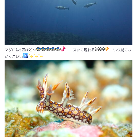
マグロは5匹ほど～
スッて現れる
いつ見ても
かっこいい