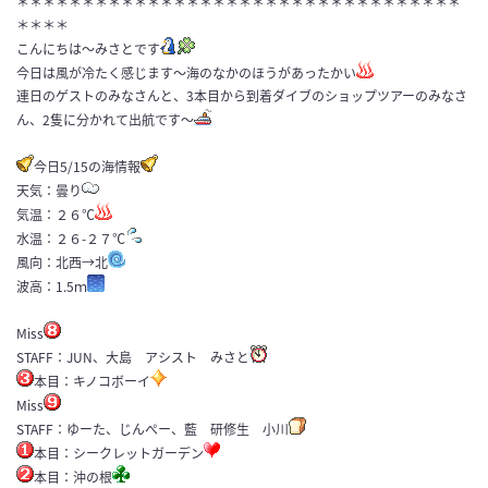
＊＊＊＊＊＊＊＊＊＊＊＊＊＊＊＊＊＊＊＊＊＊＊＊＊＊＊＊＊＊＊＊＊＊
＊＊＊＊
こんにちは～みさとです
今日は風が冷たく感じます～海のなかのほうがあったかい
連日のゲストのみなさんと、3本目から到着ダイブのショップツアーのみなさ
ん、2隻に分かれて出航です～
今日5/15の海情報
天気：曇り
気温：２６℃
水温：２６-２７℃
風向：北西→北
波高：1.5ｍ
Miss
STAFF：JUN、大島 アシスト みさと
本目：キノコボーイ
Miss
STAFF：ゆーた、じんぺー、藍 研修生 小川
本目：シークレットガーデン
本目：沖の根