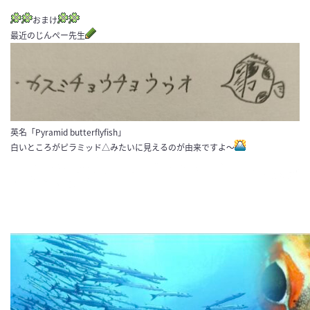
おまけ
最近のじんぺー先生
英名「Pyramid butterflyfish」
白いところがピラミッド△みたいに見えるのが由来ですよ～