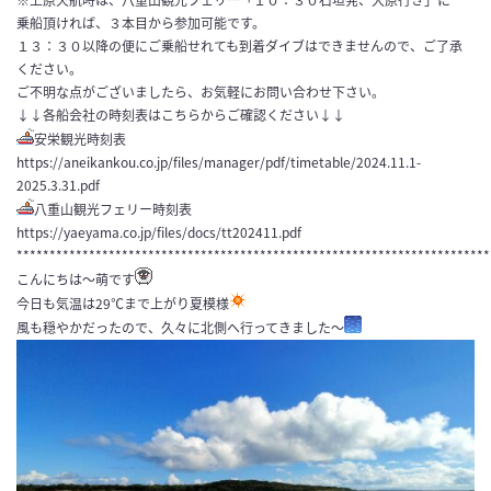
※上原欠航時は、八重山観光フェリー「１０：３０石垣発、大原行き」に
乗船頂ければ、３本目から参加可能です。
１３：３０以降の便にご乗船せれても到着ダイブはできませんので、ご了承
ください。
ご不明な点がございましたら、お気軽にお問い合わせ下さい。
↓↓各船会社の時刻表はこちらからご確認ください↓↓
安栄観光時刻表
https://aneikankou.co.jp/files/manager/pdf/timetable/2024.11.1-
2025.3.31.pdf
八重山観光フェリー時刻表
https://yaeyama.co.jp/files/docs/tt202411.pdf
************************************************************************
こんにちは～萌です
今日も気温は29℃まで上がり夏模様
風も穏やかだったので、久々に北側へ行ってきました～