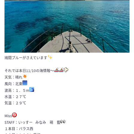
鳩間ブルーがさえています
それでは本日11/10の海情報～
天気：晴れ
風向：北東
波高：１．５m
水温：２７℃
気温：２９℃
Miss
STAFF：いっすー みなみ 萌 藍
１本目：バラス西