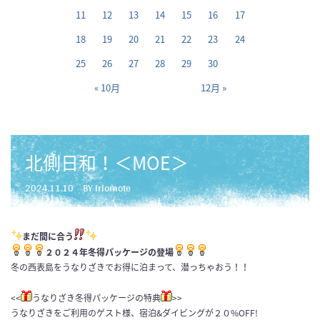
11
12
13
14
15
16
17
18
19
20
21
22
23
24
25
26
27
28
29
30
« 10月
12月 »
北側日和！＜MOE＞
2024.11.10
BY iriomote
まだ間に合う
２０２４年冬得パッケージの登場
冬の西表島をうなりざきでお得に泊まって、潜っちゃおう！！
<<
うなりざき冬得パッケージの特典
>>
うなりざきをご利用のゲスト様、宿泊&ダイビングが２０%OFF!