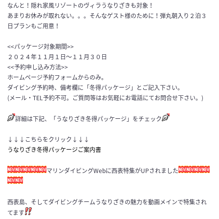
なんと！隠れ家風リゾートのヴィラうなりざきも対象！
あまりお休みが取れない。。。そんなゲスト様のために！弾丸朝入り２泊３
日プランもご用意！
<<パッケージ対象期間>>
２０２４年１１月１日〜１１月３０日
<<予約申し込み方法>>
ホームページ予約フォームからのみ。
ダイビング予約時、備考欄に「冬得パッケージ」とご記入下さい。
(メール・TEL予約不可。ご質問等はお気軽にお電話にてお問合せ下さい。)
詳細は下記、「うなりざき冬得パッケージ」をチェック
↓↓↓こちらをクリック↓↓↓
うなりざき冬得パッケージご案内書
マリンダイビングWebに西表特集がUPされました
西表島、そしてダイビングチームうなりざきの魅力を動画メインで特集され
てます