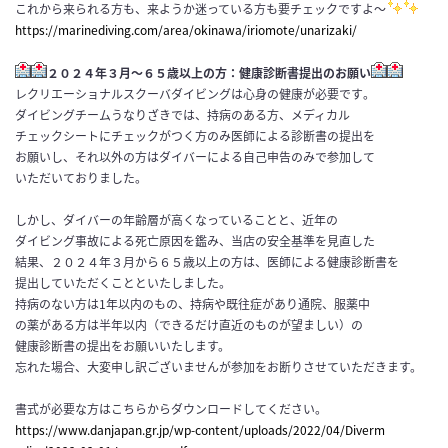
これから来られる方も、来ようか迷っている方も要チェックですよ〜
https://marinediving.com/area/okinawa/iriomote/unarizaki/
２０２４年３月～６５歳以上の方：健康診断書提出のお願い
レクリエーショナルスクーバダイビングは心身の健康が必要です
。
ダイビングチームうなりざきでは、持病のある方、メディカル
チェ
ックシートにチェックがつく方のみ医師による診断書の提出を
お願
いし、それ以外の方はダイバーによる自己申告のみで参加して
いただい
ておりました。
しかし、
ダイバーの年齢層が高くなっていることと、近年の
ダイビング事故
による死亡原因を鑑み、当店の安全基準を見直した
結果、２０２４年３月から６５歳以上の方は、医師による健康診断書を
提出して
いただくことといたしました。
持病のない方は1年以内のもの、持病や既往症があり通院、服薬中
の薬がある方は半年以内（できるだけ直近のものが望ましい）の
健
康診断書の提出をお願いいたします。
忘れた場合、大変申し訳ございませんが参加をお断りさせていただきます。
書式が必要な方はこちらからダウンロードしてください。
https://www.danjapan.gr.jp/wp-
content/uploads/2022/04/Diverm