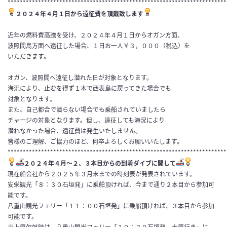
************************************************************************
２０２４年４月１日から遠征費を頂戴致します
近年の燃料費高騰を受け、２０２４年４月１日からオガン方面、
波照間島方面へ遠征した場合、１日お一人￥３，０００（税込）を
いただきます。
オガン、波照間へ遠征し潜れた日が対象となります。
海況により、止むを得ず１本で西表島に戻ってきた場合でも
対象となります。
また、自己都合で潜らない場合でも乗船されていましたら
チャージの対象となります。但し、遠征しても海況により
潜れなかった場合、遠征費は発生いたしません。
皆様のご理解、ご協力のほど、何卒よろしくお願いいたします。
************************************************************************
２０２４年４月〜２、３本目からの到着ダイブに関して
現在船会社から２０２５年３月末までの時刻表が発表されています。
安栄観光「８：３０石垣発」に乗船頂ければ、今まで通り２本目から参加可
能です。
八重山観光フェリー「１１：００石垣発」に乗船頂ければ、３本目から参加
可能です。