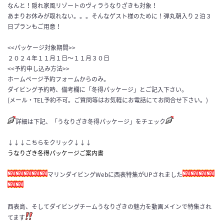
なんと！隠れ家風リゾートのヴィラうなりざきも対象！
あまりお休みが取れない。。。そんなゲスト様のために！弾丸朝入り２泊３
日プランもご用意！
<<パッケージ対象期間>>
２０２４年１１月１日〜１１月３０日
<<予約申し込み方法>>
ホームページ予約フォームからのみ。
ダイビング予約時、備考欄に「冬得パッケージ」とご記入下さい。
(メール・TEL予約不可。ご質問等はお気軽にお電話にてお問合せ下さい。)
詳細は下記、「うなりざき冬得パッケージ」をチェック
↓↓↓こちらをクリック↓↓↓
うなりざき冬得パッケージご案内書
マリンダイビングWebに西表特集がUPされました
西表島、そしてダイビングチームうなりざきの魅力を動画メインで特集され
てます