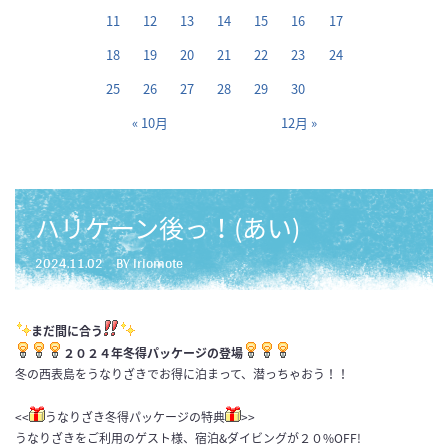
11
12
13
14
15
16
17
18
19
20
21
22
23
24
25
26
27
28
29
30
« 10月
12月 »
ハリケーン後っ！(あい)
2024.11.02
BY iriomote
まだ間に合う
２０２４年冬得パッケージの登場
冬の西表島をうなりざきでお得に泊まって、潜っちゃおう！！
<<
うなりざき冬得パッケージの特典
>>
うなりざきをご利用のゲスト様、宿泊&ダイビングが２０%OFF!