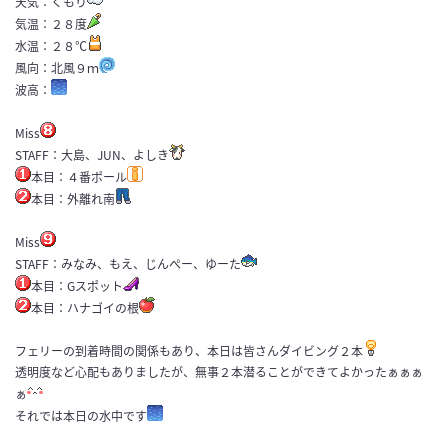
天気：くもり
気温：２８度
水温：２８℃
風向：北風９ｍ
波高：
Miss
STAFF：大島、JUN、よしき
本目：４番ポール
本目：外離れ南
Miss
STAFF：みなみ、もえ、じんぺー、ゆーた
本目：Gスポット
本目：ハナゴイの根
フェリーの到着時間の関係もあり、本日は皆さんダイビング２本
透明度など心配もありましたが、無事２本潜ることができてよかったぁぁぁ
ぁ
それでは本日の水中です