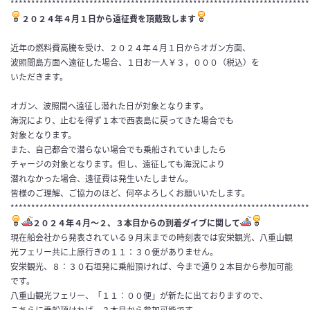
************************************************************************
２０２４年４月１日から遠征費を頂戴致します
近年の燃料費高騰を受け、２０２４年４月１日からオガン方面、
波照間島方面へ遠征した場合、１日お一人￥３，０００（税込）を
いただきます。
オガン、波照間へ遠征し潜れた日が対象となります。
海況により、止むを得ず１本で西表島に戻ってきた場合でも
対象となります。
また、自己都合で潜らない場合でも乗船されていましたら
チャージの対象となります。但し、遠征しても海況により
潜れなかった場合、遠征費は発生いたしません。
皆様のご理解、ご協力のほど、何卒よろしくお願いいたします。
************************************************************************
２０２４年４月〜２、３本目からの到着ダイブに関して
現在船会社から発表されている９月末までの時刻表では安栄観光、八重山観
光フェリー共に上原行きの１１：３０便がありません。
安栄観光、８：３０石垣発に乗船頂ければ、今まで通り２本目から参加可能
です。
八重山観光フェリー、「１１：００便」が新たに出ておりますので、