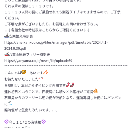
こちらに乗船頂ければ、３本目から参加可能です。
それ以降の便は１３：３０です。
１３：３０以降の便にご乗船せれても到着ダイブはできませんので、ご了承
ください。
ご不明な点がございましたら、お気軽にお問い合わせ下さい。
↓↓各船会社の時刻表はこちらからご確認ください↓↓
安栄観光時刻表
https://aneikankou.co.jp/files/manager/pdf/timetable/2024.4.1-
2024.9.30.pdf
八重山観光フェリー時刻表
https://yaeyama.co.jp/news/lib/upload/69-
************************************************************************
こんにちは
あいです
お待たせいたしました
台風明け、本日からダイビング再開です
連休初日ということで、西表島には続々とお客様がご来島
石垣島からのフェリーは朝の便が欠航となり、運航再開した便にはパンパン
に
臨時便が２隻出たみたいです、、、
今日１１/２の海情報