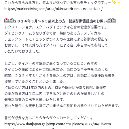
これから来られる方も、来ようか迷っている方も要チェックですよ〜
https://marinediving.com/area/okinawa/iriomote/unarizaki/
２０２４年３月～６５歳以上の方：健康診断書提出のお願い
レクリエーショナルスクーバダイビングは心身の健康が必要です
。
ダイビングチームうなりざきでは、持病のある方、メディカル
チェ
ックシートにチェックがつく方のみ医師による診断書の提出を
お願
いし、それ以外の方はダイバーによる自己申告のみで参加して
いただい
ておりました。
しかし、
ダイバーの年齢層が高くなっていることと、近年の
ダイビング事故
による死亡原因を鑑み、当店の安全基準を見直した
結果、２０２４年３月から６５歳以上の方は、医師による健康診断書を
提出して
いただくことといたしました。
持病のない方は1年以内のもの、持病や既往症があり通院、服薬中
の薬がある方は半年以内（できるだけ直近のものが望ましい）の
健
康診断書の提出をお願いいたします。
忘れた場合、大変申し訳ございませんが参加をお断りさせていただきます。
書式が必要な方はこちらからダウンロードしてください。
https://www.danjapan.gr.jp/wp-
content/uploads/2022/04/Diverm