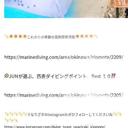
これからの季節の見所情報満載
https://marinediving.com/area/okinawa/iriomote/2209/
JUNが選ぶ、西表ダイビングポイント、Best １０
https://marinediving.com/area/okinawa/iriomote/2205/
うなりざきのInstagramもぜひフォローしてくださいね
https://www.instagram.com/diving_team_unarizaki_iriomote/