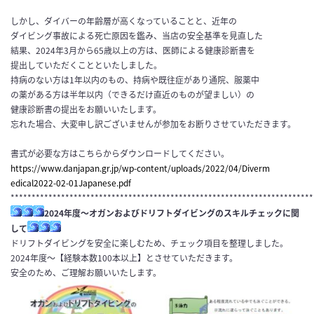
しかし、
ダイバーの年齢層が高くなっていることと、近年の
ダイビング事故
による死亡原因を鑑み、当店の安全基準を見直した
結果、202
4年3月から65歳以上の方は、医師による健康診断書を
提出して
いただくことといたしました。
持病のない方は1年以内のもの、持病や既往症があり通院、服薬中
の薬がある方は半年以内（できるだけ直近のものが望ましい）の
健
康診断書の提出をお願いいたします。
忘れた場合、大変申し訳ございませんが参加をお断りさせていただきます。
書式が必要な方はこちらからダウンロードしてください。
https://www.danjapan.gr.jp/wp-
content/uploads/2022/04/Diverm
edical2022-02-01Japanese.pdf
************************************************************************
2024年度～オガンおよびドリフトダイビングのスキルチェックに関
して
ドリフトダイビングを安全に楽しむため、チェック項目を整理しました。
2024年度～【経験本数100本以上】とさせていただきます。
安全のため、ご理解お願いいたします。