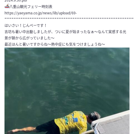
2024.9.30.pdf
八重山観光フェリー時刻表
https://yaeyama.co.jp/news/lib/upload/69-
************************************************************************
はいさい！じんぺーです！
吉坊も暑い中出動しましたが、ついに夏が始まったなぁ〜なんて実感する光
景が朝から広がっていました〜
最近ほんと暑いですからね〜熱中症にも気をつけましょうね〜