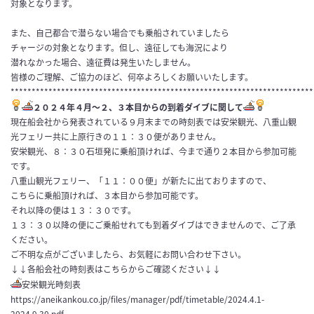
対象となります。
また、自己都合で潜らない場合でも乗船されていましたら
チャージの対象となります。但し、遠征しても海況により
潜れなかった場合、遠征費は発生いたしません。
皆様のご理解、ご協力のほど、何卒よろしくお願いいたします。
************************************************************************
２０２４年４月〜２、３本目からの到着ダイブに関して
現在船会社から発表されている９月末までの時刻表では安栄観光、八重山観
光フェリー共に上原行きの１１：３０便がありません。
安栄観光、８：３０石垣発に乗船頂ければ、今まで通り２本目から参加可能
です。
八重山観光フェリー、「１１：００便」が新たに出ておりますので、
こちらに乗船頂ければ、３本目から参加可能です。
それ以降の便は１３：３０です。
１３：３０以降の便にご乗船せれても到着ダイブはできませんので、ご了承
ください。
ご不明な点がございましたら、お気軽にお問い合わせ下さい。
↓↓各船会社の時刻表はこちらからご確認ください↓↓
安栄観光時刻表
https://aneikankou.co.jp/files/manager/pdf/timetable/2024.4.1-