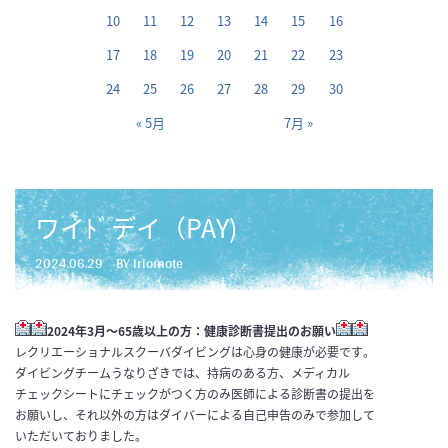
10
11
12
13
14
15
16
17
18
19
20
21
22
23
24
25
26
27
28
29
30
« 5月
7月 »
ワイﾄﾞデイ（PAY)
2024.06.29
BY iriomote
2024年3月～65歳以上の方：健康診断書提出のお願い
レクリエーショナルスクーバダイビングは心身の健康が必要です
。
ダイビングチームうなりざきでは、持病のある方、メディカル
チェ
ックシートにチェックがつく方のみ医師による診断書の提出を
お願
いし、それ以外の方はダイバーによる自己申告のみで参加して
いただい
ておりました。