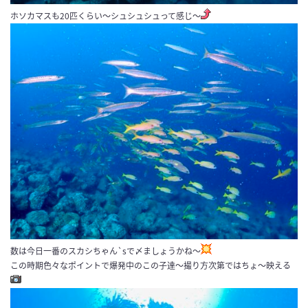
ホソカマスも20匹くらい〜シュシュシュって感じ〜
数は今日一番のスカシちゃん`sで〆ましょうかね〜
この時期色々なポイントで爆発中のこの子達〜撮り方次第ではちょ〜映える