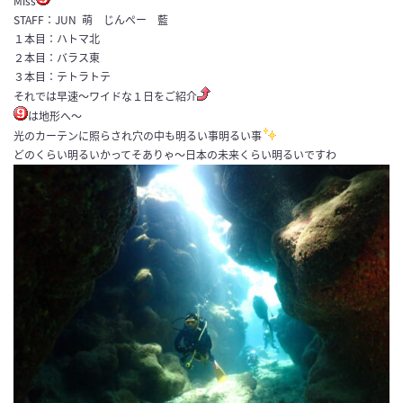
Miss
STAFF：JUN 萌 じんぺー 藍
１本目：ハトマ北
２本目：バラス東
３本目：テトラトテ
それでは早速〜ワイドな１日をご紹介
は地形へ〜
光のカーテンに照らされ穴の中も明るい事明るい事
どのくらい明るいかってそありゃ〜日本の未来くらい明るいですわ