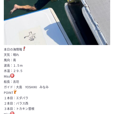
本日の海情報
天気：晴れ
風向：南
波高：１.５m
水温：２９.５
Miss
船長：吉坊
ガイド：大島 YOSHIKI みなみ
POINT
１本目：エダパラ
２本目：バラス西
３本目：トカキン曽根