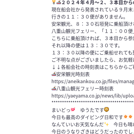
２０２４年４月〜２、３本目から
現在船会社から発表されている９月末
行きの１１：３０便がありません。
安栄観光、８：３０石垣発に乗船頂け
八重山観光フェリー、「１１：００便
こちらに乗船頂ければ、３本目から参
それ以降の便は１３：３０です。
１３：３０以降の便にご乗船せれても
ご不明な点がございましたら、お気軽
↓↓各船会社の時刻表はこちらからご
安栄観光時刻表
https://aneikankou.co.jp/files/mana
八重山観光フェリー時刻表
https://yaeyama.co.jp/news/lib/uplo
***************************************
まいどっ
ゆうたです
今日も最高のダイビング日和です
なんていいお天気なんだ
今日も晴
今日のうなりざきはどうだったのでし