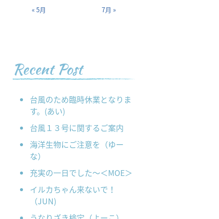
« 5月
7月 »
Recent Post
台風のため臨時休業となりま
す。(あい)
台風１３号に関するご案内
海洋生物にご注意を（ゆー
な）
充実の一日でした～＜MOE＞
イルカちゃん来ないで！
（JUN)
うなりざき検定（よーこ）