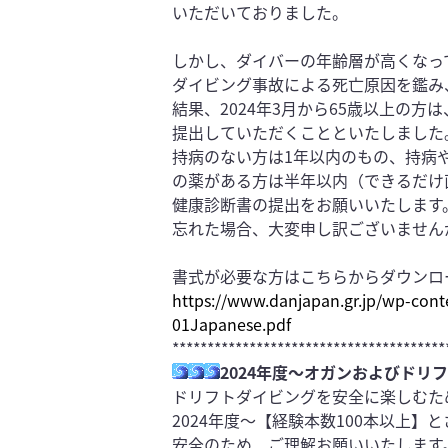
いただい
ておりました。
しかし、
ダイバーの年齢層が高くなっ
ダイビング事故
による死亡原因を鑑み
結果、202
4年3月から65歳以上の方
提出して
いただくことといたしました
持病のない方は1年以内のもの、持病
の薬がある方は半年以内（できるだけ
健
康診断書の提出をお願いいたします
忘れた場合、大変申し訳ございません
書式が必要な方はこちらからダウンロ
https://www.danjapan.gr.jp/wp-
cont
01Japanese.pdf
***************************************
2024年度～オガンおよびドリ
ドリフトダイビングを安全に楽しむた
2024年度～【経験本数100本以上】
安全のため、ご理解お願いいたします