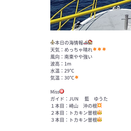
本日の海情報
天気：めっちゃ晴れ
風向：南東やや強い
波高：1m
水温：29℃
気温：30℃
Miss
ガイド：JUN 藍 ゆうた
１本目：崎山 沖の根
２本目：トカキン曽根
３本目：トカキン曽根