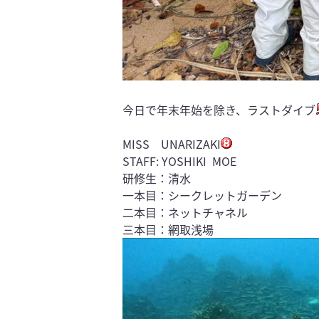
今日で年末年始を除き、ラストダイブ
MISS UNARIZAKI
STAFF: YOSHIKI MOE
研修生：清水
一本目：シークレットガーデン
二本目：ネットチャネル
三本目：網取浅場