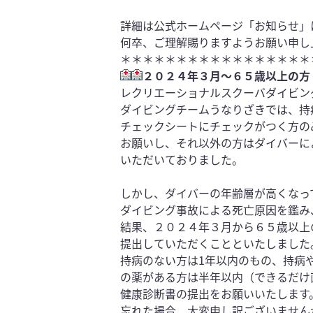
詳細は公式ホームページ「お知らせ」
何卒、ご理解賜りますようお願い申し
＊＊＊＊＊＊＊＊＊＊＊＊＊＊＊＊＊
２０２４年３月～６５歳以上の方
レクリエーショナルスクーバダイビン
ダイビングチームうなりざきでは、持
チェ
ックシートにチェックがつく方の
お願
いし、それ以外の方はダイバーに
いただい
ておりました。
しかし、
ダイバーの年齢層が高くなっ
ダイビング事故
による死亡原因を鑑み
結果、２０２４年３月から６５歳以上
提出して
いただくことといたしました
持病のない方は1年以内のもの、持病
の薬がある方は半年以内（できるだけ
健
康診断書の提出をお願いいたします
忘れた場合、大変申し訳ございません