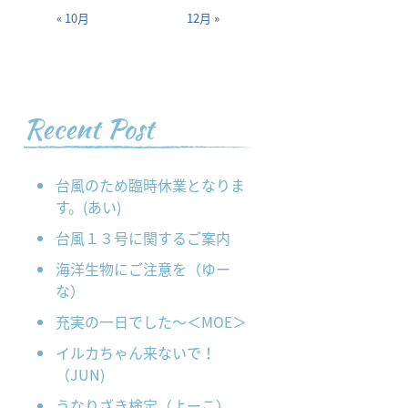
« 10月
12月 »
Recent Post
台風のため臨時休業となりま
す。(あい)
台風１３号に関するご案内
海洋生物にご注意を（ゆー
な）
充実の一日でした～＜MOE＞
イルカちゃん来ないで！
（JUN)
うなりざき検定（よーこ）