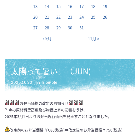
13
14
15
16
17
18
19
20
21
22
23
24
25
26
27
28
29
30
31
« 9月
11月 »
太陽って暑い （JUN)
2025.10.30
BY iriomote
お弁当価格の改定のお知らせ
昨今の原材料費高騰及び物価上昇の影響をうけ、
2025年3月1日よりお弁当現行価格を見直すこととなりました。
改定前のお弁当価格 ￥680(税込)⇒改定後のお弁当価格￥750(税込)