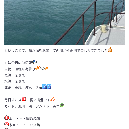
ということで、船浮湾を脱出して西側から南側で楽しんできました
では今日の海情報
天候：晴れ時々曇り
気温：２８℃
水温：２８℃
海況：東風 波高 ２m
今日はミス
１隻で出港です
ガイド、JUN、萌、アシスト、美里
本目・・・網取浅場
本目・・・アリス