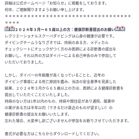
詳細は公式ホームページ「お知らせ」に掲載をしております。
何卒、ご理解賜りますようお願い申し上げます。
＊＊＊＊＊＊＊＊＊＊＊＊＊＊＊＊＊＊＊＊＊＊＊＊＊＊＊＊＊＊＊＊＊＊
＊＊＊＊
２０２４年３月～６５歳以上の方：健康診断書提出のお願い
レクリエーショナルスクーバダイビングは心身の健康が必要です
。
ダイビングチームうなりざきでは、持病のある方、メディカル
チェ
ックシートにチェックがつく方のみ医師による診断書の提出を
お願
いし、それ以外の方はダイバーによる自己申告のみで参加して
いただい
ておりました。
しかし、
ダイバーの年齢層が高くなっていることと、近年の
ダイビング事故
による死亡原因を鑑み、当店の安全基準を見直した
結果、２０２４年３月から６５歳以上の方は、医師による健康診断書を
提出して
いただくことといたしました。
持病のない方は1年以内のもの、持病や既往症があり通院、服薬中
の薬がある方は半年以内（できるだけ直近のものが望ましい）の
健
康診断書の提出をお願いいたします。
忘れた場合、大変申し訳ございませんが参加をお断りさせていただきます。
書式が必要な方はこちらからダウンロードしてください。