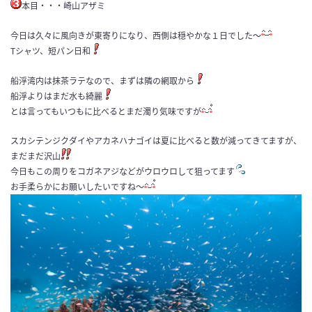
本目・・・崎山アザミ
今日は久々に風向きが東寄りになり、西側は穏やかな１日でした〜
Tシャツ、短パン日和
船浮湾内は抹茶ラテなので、まずは隣の網取から
船浮よりはまだ水も綺麗
とは言ってもいつもに比べるとまだ濁り気味ですが
スカシテンジクダイやアカネハナゴイは夏に比べると数が減ってきてますが、
まだまだ沢山
今日もこの周りをコガネアジなどがウロウロして狙ってます
お手柔らかにお願いしたいですね〜