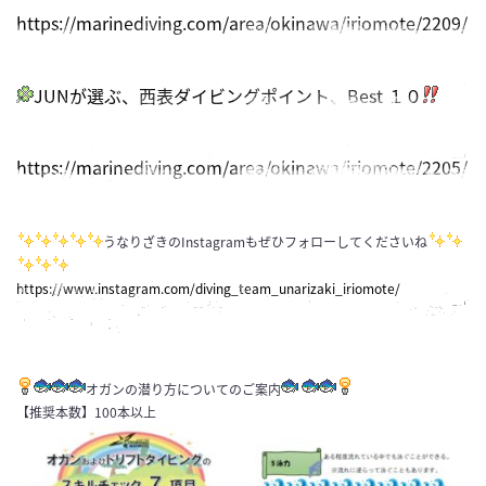
https://marinediving.com/area/okinawa/iriomote/2209/
JUNが選ぶ、西表ダイビングポイント、Best １０
https://marinediving.com/area/okinawa/iriomote/2205/
うなりざきのInstagramもぜひフォローしてくださいね
https://www.instagram.com/diving_team_unarizaki_iriomote/
オガンの潜り方についてのご案内
【推奨本数】100本以上