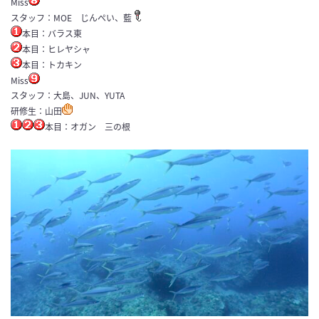
Miss
スタッフ：MOE じんぺい、藍
本目：バラス東
本目：ヒレヤシャ
本目：トカキン
Miss
スタッフ：大島、JUN、YUTA
研修生：山田
本目：オガン 三の根