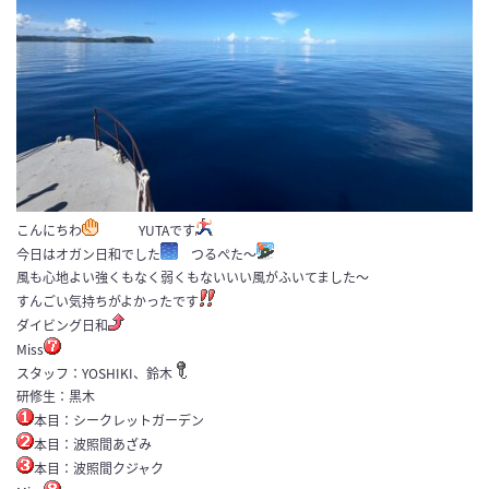
こんにちわ
YUTAです
今日はオガン日和でした
つるぺた～
風も心地よい強くもなく弱くもないいい風がふいてました～
すんごい気持ちがよかったです
ダイビング日和
Miss
スタッフ：YOSHIKI、鈴木
研修生：黒木
本目：シークレットガーデン
本目：波照間あざみ
本目：波照間クジャク