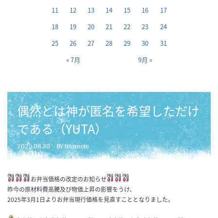
11
12
13
14
15
16
17
18
19
20
21
22
23
24
25
26
27
28
29
30
31
« 7月
9月 »
偶然とは神が匿名を希望しただけ
である（YUTA）
2025.08.30
BY iriomote
お弁当価格の改定のお知らせ
昨今の原材料費高騰及び物価上昇の影響をうけ、
2025年3月1日よりお弁当現行価格を見直すこととなりました。