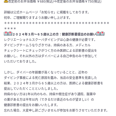
改定前のお弁当価格 ￥680(税込)⇒改定後のお弁当価格￥750(税込)
詳細は公式ホームページ「お知らせ」に掲載をしております。
何卒、ご理解賜りますようお願い申し上げます。
＊＊＊＊＊＊＊＊＊＊＊＊＊＊＊＊＊＊＊＊＊＊＊＊＊＊＊＊＊＊＊＊＊＊
＊＊＊＊
２０２４年３月～６５歳以上の方：健康診断書提出のお願い
レクリエーショナルスクーバダイビングは心身の健康が必要です
。
ダイビングチームうなりざきでは、持病のある方、メディカル
チェ
ックシートにチェックがつく方のみ医師による診断書の提出を
お願
いし、それ以外の方はダイバーによる自己申告のみで参加して
いただい
ておりました。
しかし、
ダイバーの年齢層が高くなっていることと、近年の
ダイビング事故
による死亡原因を鑑み、当店の安全基準を見直した
結果、２０２４年３月から６５歳以上の方は、医師による健康診断書を
提出して
いただくことといたしました。
持病のない方は1年以内のもの、持病や既往症があり通院、服薬中
の薬がある方は半年以内（できるだけ直近のものが望ましい）の
健
康診断書の提出をお願いいたします。
忘れた場合、大変申し訳ございませんが参加をお断りさせていただきます。