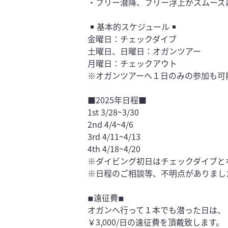
・フリー潜降、フリー浮上がスムーズ
基本的スケジュール
金曜日：チェックダイブ
土曜日、日曜日：オガンツアー
月曜日：チェックアウト
※オガンツアーへ１日のみの参加も可
■2025年日程■
1st 3/28~3/30
2nd 4/4~4/6
3rd 4/11~4/13
4th 4/18~4/20
※ダイビング初日はチェックダイブと
※日程のご相談等、不明点がありまし
◾︎遠征費◾︎
オガンへ行って１本でも潜った日は、
￥3,000/日の遠征費を頂戴致します。