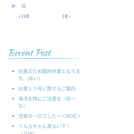
30
31
« 11月
1月 »
Recent Post
台風のため臨時休業となりま
す。(あい)
台風１３号に関するご案内
海洋生物にご注意を（ゆー
な）
充実の一日でした～＜MOE＞
イルカちゃん来ないで！
（JUN)