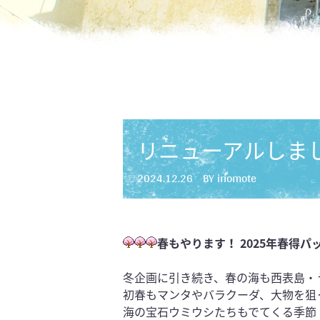
リニューアルしまし
2024.12.26
BY iriomote
春もやります！ 2025年春得
冬企画に引き続き、春の海も西表島・
初春もマンタやバラクーダ、大物を狙
海の宝石ウミウシたちもでてくる季節