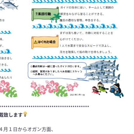
*******************************************
戴致します
４月１日からオガン方面、