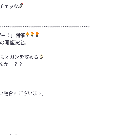
チェック
*******************************************
アー！」開催
3の開催決定。
年もオガンを攻める
んか
？？
い場合もございます。