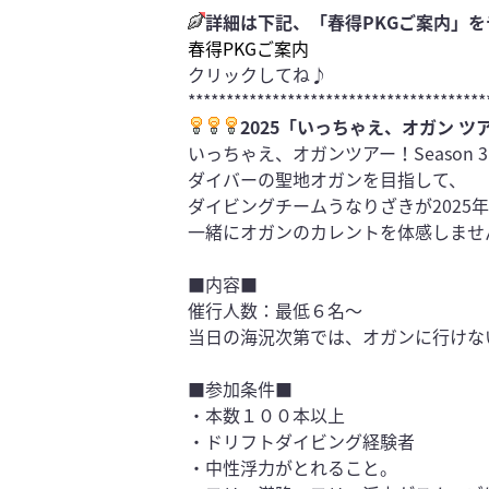
詳細は下記、「春得PKGご案内」を
春得PKGご案内
クリックしてね♪
***************************************
2025「いっちゃえ、
オガン ツ
いっちゃえ、オガンツアー！Season 
ダイバーの聖地オガンを目指して、
ダイビングチームうなりざきが2025
一緒にオガンのカレントを体感しませ
■内容■
催行人数：最低６名～
当日の海況次第では、オガンに行けな
■参加条件■
・本数１００本以上
・ドリフトダイビング経験者
・中性浮力がとれること。