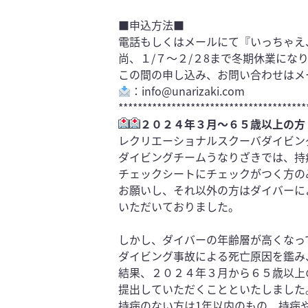
■申込方法■
電話もしくはメールにて『いっちゃえ
尚、１/７〜２/２8まで冬期休業にな
この間の申し込み、お問い合わせはメ
：info@unarizaki.com
***************************************
２０２４年３月～６５歳以上の方
レクリエーショナルスクーバダイビン
ダイビングチームうなりざきでは、持
チェ
ックシートにチェックがつく方の
お願
いし、それ以外の方はダイバーに
いただい
ておりました。
しかし、
ダイバーの年齢層が高くなっ
ダイビング事故
による死亡原因を鑑み
結果、２０２４年３月から６５歳以上
提出して
いただくことといたしました
持病のない方は1年以内のもの、持病