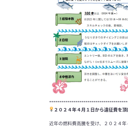
***************************************
２０２４年４月１日から遠征費を頂
近年の燃料費高騰を受け、２０２４年