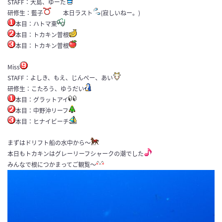
STAFF：大島、ゆーた
研修生：藍子
本日ラスト
(寂しいねー。)
本目：ハトマ東
本目：トカキン曽根
本目：トカキン曽根
Miss
STAFF：よしき、もえ、じんぺー、あい
研修生：こたろう、ゆうだい
本目：グラットアイ
本目：中野沖リーフ
本目：ヒナイビーチ
まずはドリフト船の水中から～
本日もトカキンはグレーリーフシャークの潮でした
みんなで根につかまってご観覧～