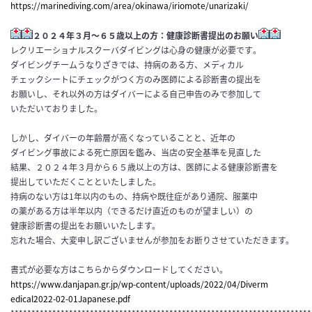
https://marinediving.com/area/okinawa/iriomote/unarizaki/
２０２４年３月～６５歳以上の方：健康診断書提出のお願い
レクリエーショナルスクーバダイビングは心身の健康が必要です
。
ダイビングチームうなりざきでは、持病のある方、メディカル
チェ
ックシートにチェックがつく方のみ医師による診断書の提出を
お願
いし、それ以外の方はダイバーによる自己申告のみで参加して
いただい
ておりました。
しかし、
ダイバーの年齢層が高くなっていることと、近年の
ダイビング事故
による死亡原因を鑑み、当店の安全基準を見直した
結果、２０２４年３月から６５歳以上の方は、医師による健康診断書を
提出して
いただくことといたしました。
持病のない方は1年以内のもの、持病や既往症があり通院、服薬中
の薬がある方は半年以内（できるだけ直近のものが望ましい）の
健
康診断書の提出をお願いいたします。
忘れた場合、大変申し訳ございませんが参加をお断りさせていただきます。
書式が必要な方はこちらからダウンロードしてください。
https://www.danjapan.gr.jp/wp-
content/uploads/2022/04/Diverm
edical2022-02-01Japanese.pdf