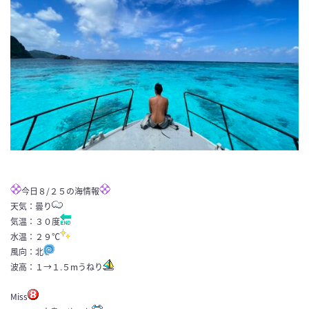
今日８/２５の海情報
天気：曇り
気温：３０度
水温：２９℃
風向：北
波高：１→１.５mうねり
Miss