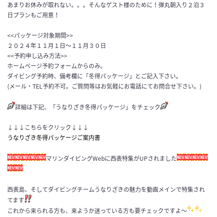
あまりお休みが取れない。。。そんなゲスト様のために！弾丸朝入り２泊３
日プランもご用意！
<<パッケージ対象期間>>
２０２４年１１月１日〜１１月３０日
<<予約申し込み方法>>
ホームページ予約フォームからのみ。
ダイビング予約時、備考欄に「冬得パッケージ」とご記入下さい。
(メール・TEL予約不可。ご質問等はお気軽にお電話にてお問合せ下さい。)
詳細は下記、「うなりざき冬得パッケージ」をチェック
↓↓↓こちらをクリック↓↓↓
うなりざき冬得パッケージご案内書
マリンダイビングWebに西表特集がUPされました
西表島、そしてダイビングチームうなりざきの魅力を動画メインで特集され
てます
これから来られる方も、来ようか迷っている方も要チェックですよ〜