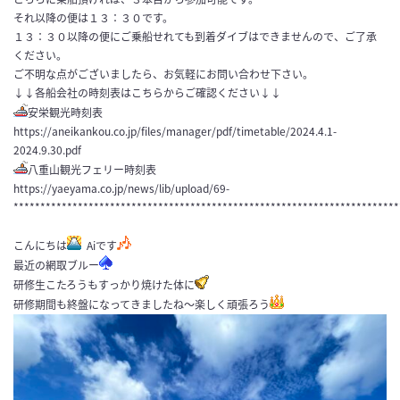
それ以降の便は１３：３０です。
１３：３０以降の便にご乗船せれても到着ダイブはできませんので、ご了承
ください。
ご不明な点がございましたら、お気軽にお問い合わせ下さい。
↓↓各船会社の時刻表はこちらからご確認ください↓↓
安栄観光時刻表
https://aneikankou.co.jp/files/manager/pdf/timetable/2024.4.1-
2024.9.30.pdf
八重山観光フェリー時刻表
https://yaeyama.co.jp/news/lib/upload/69-
************************************************************************
こんにちは
Aiです
最近の網取ブルー
研修生こたろうもすっかり焼けた体に
研修期間も終盤になってきましたね～楽しく頑張ろう