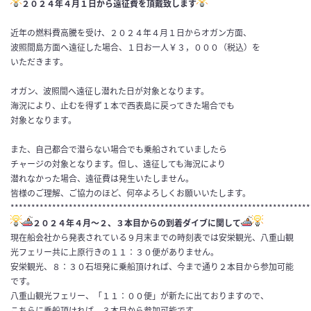
２０２４年４月１日から遠征費を頂戴致します
近年の燃料費高騰を受け、２０２４年４月１日からオガン方面、
波照間島方面へ遠征した場合、１日お一人￥３，０００（税込）を
いただきます。
オガン、波照間へ遠征し潜れた日が対象となります。
海況により、止むを得ず１本で西表島に戻ってきた場合でも
対象となります。
また、自己都合で潜らない場合でも乗船されていましたら
チャージの対象となります。但し、遠征しても海況により
潜れなかった場合、遠征費は発生いたしません。
皆様のご理解、ご協力のほど、何卒よろしくお願いいたします。
************************************************************************
２０２４年４月〜２、３本目からの到着ダイブに関して
現在船会社から発表されている９月末までの時刻表では安栄観光、八重山観
光フェリー共に上原行きの１１：３０便がありません。
安栄観光、８：３０石垣発に乗船頂ければ、今まで通り２本目から参加可能
です。
八重山観光フェリー、「１１：００便」が新たに出ておりますので、
こちらに乗船頂ければ、３本目から参加可能です。