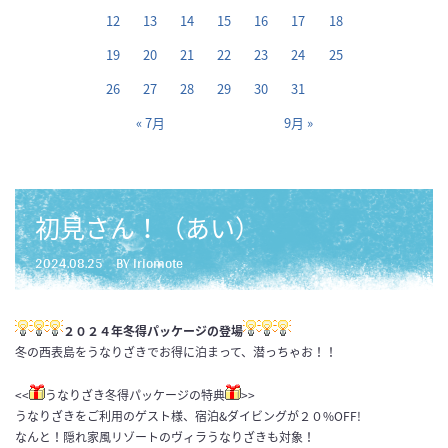
12
13
14
15
16
17
18
19
20
21
22
23
24
25
26
27
28
29
30
31
« 7月
9月 »
初見さん！（あい）
2024.08.25
BY iriomote
２０２４年冬得パッケージの登場
冬の西表島をうなりざきでお得に泊まって、潜っちゃお！！
<<
うなりざき冬得パッケージの特典
>>
うなりざきをご利用のゲスト様、宿泊&ダイビングが２０%OFF!
なんと！隠れ家風リゾートのヴィラうなりざきも対象！