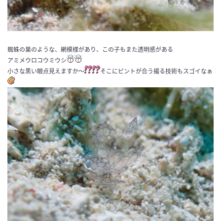
蜘蛛の巣のような、網模様があり、この子もまた透明感がある
アミメウロコウミウシ
小さな黒い眼点見えますか～
そこにピントが合う撮る技術もスゴイなぁ