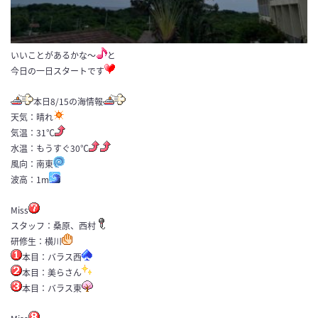
いいことがあるかな～
と
今日の一日スタートです
本日8/15の海情報
天気：晴れ
気温：31℃
水温：もうすぐ30℃
風向：南東
波高：1m
Miss
スタッフ：桑原、西村
研修生：横川
本目：バラス西
本目：美らさん
本目：バラス東