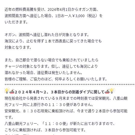
近年の燃料費高騰を受け、2024年4月1日からオガン方面、
波照間島方面へ遠征した場合、1日お一人￥3,000（税込）を
いただきます。
オガン、波照間へ遠征し潜れた日が対象となります。
海況により、止むを得ず１本で西表島に戻ってきた場合でも
対象となります。
また、自己都合で潜らない場合でも乗船されていましたら
チャージの対象となります。但し、遠征しても海況により
潜れなかった場合、遠征費は発生いたしません。
皆様のご理解、ご協力のほど、何卒よろしくお願いいたします。
************************************************************************
２０２４年４月〜２、３本目からの到着ダイブに関して
現在船会社から発表されている９月末までの時刻表では安栄観光、八重山観
光フェリー共に上原行きの１１：３０便がありません。
安栄観光、８：３０石垣発に乗船頂ければ、今まで通り２本目から参加可能
です。
八重山観光フェリー、「１１：００便」が新たに出ておりますので、
こちらに乗船頂ければ、３本目から参加可能です。