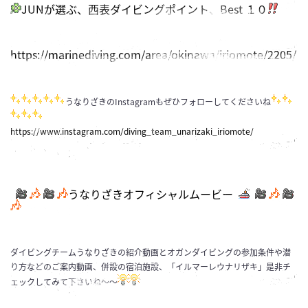
JUNが選ぶ、西表ダイビングポイント、Best １０
https://marinediving.com/area/okinawa/iriomote/2205/
うなりざきのInstagramもぜひフォローしてくださいね
https://www.instagram.com/diving_team_unarizaki_iriomote/
うなりざきオフィシャルムービー
ダイビングチームうなりざきの紹介動画とオガンダイビングの参加条件や潜
り方などのご案内動画、併設の宿泊施設、「イルマーレウナリザキ」是非チ
ェックしてみて下さいね～～