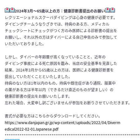
2024年3月～65歳以上の方：健康診断書提出のお願い
レクリエーショナルスクーバダイビングは心身の健康が必要です
。
ダイビングチームうなりざきでは、持病のある方、メディカル
チェ
ックシートにチェックがつく方のみ医師による診断書の提出を
お願
いし、それ以外の方はダイバーによる自己申告のみで参加して
いただい
ておりました。
しかし、
ダイバーの年齢層が高くなっていることと、近年の
ダイビング事故
による死亡原因を鑑み、当店の安全基準を見直した
結果、202
4年3月から65歳以上の方は、医師による健康診断書を
提出して
いただくことといたしました。
持病のない方は1年以内のもの、持病や既往症があり通院、服薬中
の薬がある方は半年以内（できるだけ直近のものが望ましい）の
健
康診断書の提出をお願いいたします。
忘れた場合、大変申し訳ございませんが参加をお断りさせていただきます。
書式が必要な方はこちらからダウンロードしてください。
https://www.danjapan.gr.jp/wp-
content/uploads/2022/04/Diverm
edical2022-02-01Japanese.pdf
************************************************************************