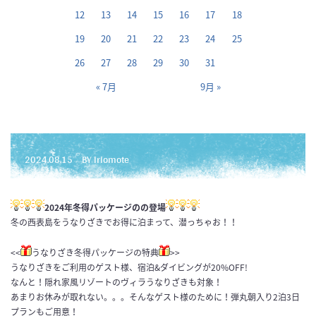
12
13
14
15
16
17
18
19
20
21
22
23
24
25
26
27
28
29
30
31
« 7月
9月 »
2024.08.15
BY iriomote
2024年冬得パッケージのの登場
冬の西表島をうなりざきでお得に泊まって、潜っちゃお！！
<<
うなりざき冬得パッケージの特典
>>
うなりざきをご利用のゲスト様、宿泊&ダイビングが20%OFF!
なんと！隠れ家風リゾートのヴィラうなりざきも対象！
あまりお休みが取れない。。。そんなゲスト様のために！弾丸朝入り2泊3日
プランもご用意！