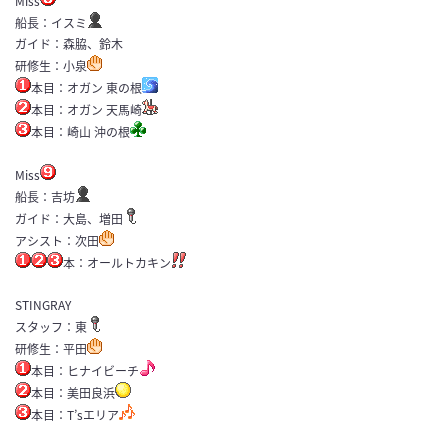
Miss
船長：イスミ
ガイド：森脇、鈴木
研修生：小泉
本目：オガン 東の根
本目：オガン 天馬崎
本目：崎山 沖の根
Miss
船長：吉坊
ガイド：大島、増田
アシスト：次田
本：オールトカキン
STINGRAY
スタッフ：東
研修生：平田
本目：ヒナイビーチ
本目：美田良浜
本目：T’sエリア