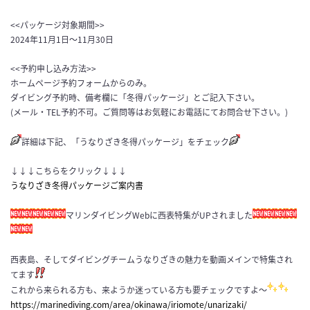
<<パッケージ対象期間>>
2024年11月1日～11月30日
<<予約申し込み方法>>
ホームページ予約フォームからのみ。
ダイビング予約時、備考欄に「冬得パッケージ」とご記入下さい。
(メール・TEL予約不可。ご質問等はお気軽にお電話にてお問合せ下さい。)
詳細は下記、「うなりざき冬得パッケージ」をチェック
↓↓↓こちらをクリック↓↓↓
うなりざき冬得パッケージご案内書
マリンダイビングWebに西表特集がUPされました
西表島、そしてダイビングチームうなりざきの魅力を動画メインで特集され
てます
これから来られる方も、来ようか迷っている方も要チェックですよ〜
https://marinediving.com/area/okinawa/iriomote/unarizaki/