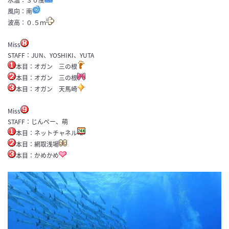
風向：南
波高：０.５ｍ
Miss
STAFF：JUN、YOSHIKI、YUTA
本目：オガン 三の根
本目：オガン 三の根
本目：オガン 天馬崎
Miss
STAFF：じんぺー、萌
本目：ネットチャネル
本目：網取浅場
本目：かめかめ