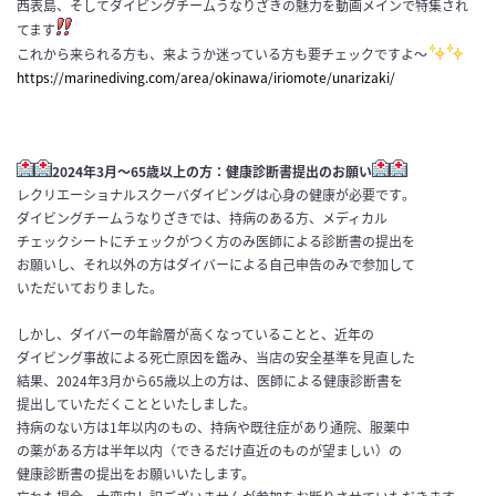
西表島、そしてダイビングチームうなりざきの魅力を動画メインで特集され
てます
これから来られる方も、来ようか迷っている方も要チェックですよ〜
https://marinediving.com/area/okinawa/iriomote/unarizaki/
2024年3月～65歳以上の方：健康診断書提出のお願い
レクリエーショナルスクーバダイビングは心身の健康が必要です
。
ダイビングチームうなりざきでは、持病のある方、メディカル
チェ
ックシートにチェックがつく方のみ医師による診断書の提出を
お願
いし、それ以外の方はダイバーによる自己申告のみで参加して
いただい
ておりました。
しかし、
ダイバーの年齢層が高くなっていることと、近年の
ダイビング事故
による死亡原因を鑑み、当店の安全基準を見直した
結果、202
4年3月から65歳以上の方は、医師による健康診断書を
提出して
いただくことといたしました。
持病のない方は1年以内のもの、持病や既往症があり通院、服薬中
の薬がある方は半年以内（できるだけ直近のものが望ましい）の
健
康診断書の提出をお願いいたします。