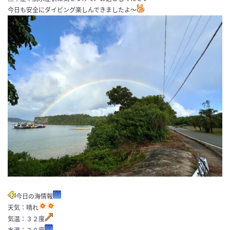
今日も安全にダイビング楽しんできましたよ〜
今日の海情報
天気：晴れ
気温：３２度
水温：３０度