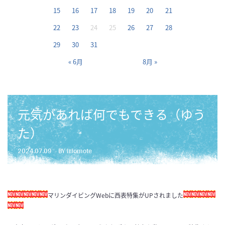
15
16
17
18
19
20
21
22
23
24
25
26
27
28
29
30
31
« 6月
8月 »
元気があれば何でもできる（ゆう
た）
2024.07.09
BY iriomote
マリンダイビングWebに西表特集がUPされました