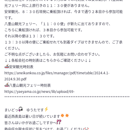
光フェリー共に上原行きの１１：３０便がありません。
安栄観光、８：３０石垣発に乗船頂ければ、今まで通り２本目から参加可能
です。
八重山観光フェリー、「１１：００便」が新たに出ておりますので、
こちらに乗船頂ければ、３本目から参加可能です。
それ以降の便は１３：３０です。
１３：３０以降の便にご乗船せれても到着ダイブはできませんので、ご了承
ください。
ご不明な点がございましたら、お気軽にお問い合わせ下さい。
↓↓各船会社の時刻表はこちらからご確認ください↓↓
安栄観光時刻表
https://aneikankou.co.jp/files/manager/pdf/timetable/2024.4.1-
2024.9.30.pdf
八重山観光フェリー時刻表
https://yaeyama.co.jp/news/lib/upload/69-
************************************************************************
まいどっ
ゆうたです
最近西表島は暑い日が続いています
皆さんはいかがお過ごしですか〜
熱中症や脱水症状に気をつけて、お過ごしください