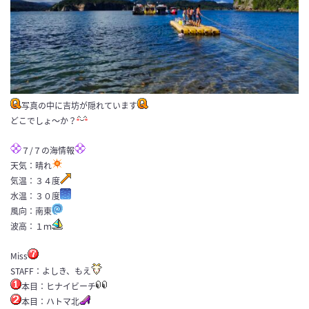
写真の中に吉坊が隠れています
どこでしょ～か？
７/７の海情報
天気：晴れ
気温：３４度
水温：３０度
風向：南東
波高：１ｍ
Miss
STAFF：よしき、もえ
本目：ヒナイビーチ
本目：ハトマ北