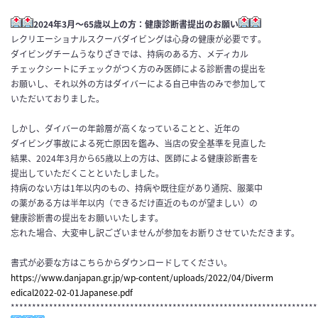
2024年3月～65歳以上の方：健康診断書提出のお願い
レクリエーショナルスクーバダイビングは心身の健康が必要です
。
ダイビングチームうなりざきでは、持病のある方、メディカル
チェ
ックシートにチェックがつく方のみ医師による診断書の提出を
お願
いし、それ以外の方はダイバーによる自己申告のみで参加して
いただい
ておりました。
しかし、
ダイバーの年齢層が高くなっていることと、近年の
ダイビング事故
による死亡原因を鑑み、当店の安全基準を見直した
結果、202
4年3月から65歳以上の方は、医師による健康診断書を
提出して
いただくことといたしました。
持病のない方は1年以内のもの、持病や既往症があり通院、服薬中
の薬がある方は半年以内（できるだけ直近のものが望ましい）の
健
康診断書の提出をお願いいたします。
忘れた場合、大変申し訳ございませんが参加をお断りさせていただきます。
書式が必要な方はこちらからダウンロードしてください。
https://www.danjapan.gr.jp/wp-
content/uploads/2022/04/Diverm
edical2022-02-01Japanese.pdf
************************************************************************