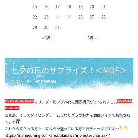
15
16
17
18
19
20
21
22
23
24
25
26
27
28
29
30
31
« 6月
8月 »
七夕の日のサプライズ！＜MOE＞
2024.07.07
BY iriomote
マリンダイビングWebに西表特集がUPされました
西表島、そしてダイビングチームうなりざきの魅力を動画メインで特集され
てます
これから来られる方も、来ようか迷っている方も要チェックですよ〜
https://marinediving.com/area/okinawa/iriomote/unarizaki/