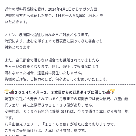
近年の燃料費高騰を受け、2024年4月1日からオガン方面、
波照間島方面へ遠征した場合、1日お一人￥3,000（税込）を
いただきます。
オガン、波照間へ遠征し潜れた日が対象となります。
海況により、止むを得ず１本で西表島に戻ってきた場合でも
対象となります。
また、自己都合で潜らない場合でも乗船されていましたら
チャージの対象となります。但し、遠征しても海況により
潜れなかった場合、遠征費は発生いたしません。
皆様のご理解、ご協力のほど、何卒よろしくお願いいたします。
************************************************************************
２０２４年４月〜２、３本目からの到着ダイブに関して
現在船会社から発表されている９月末までの時刻表では安栄観光、八重山観
光フェリー共に上原行きの１１：３０便がありません。
安栄観光、８：３０石垣発に乗船頂ければ、今まで通り２本目から参加可能
です。
八重山観光フェリー、「１１：００便」が新たに出ておりますので、
こちらに乗船頂ければ、３本目から参加可能です。