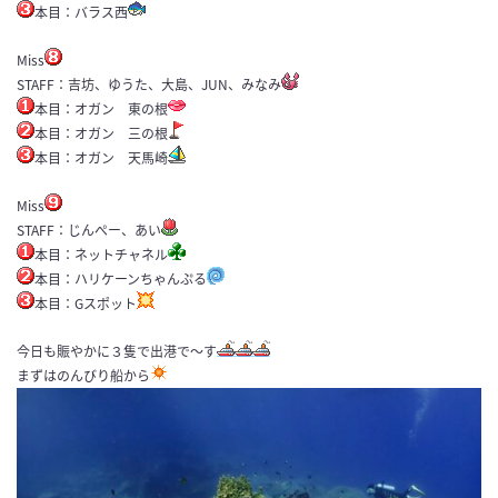
本目：バラス西
Miss
STAFF：吉坊、ゆうた、大島、JUN、みなみ
本目：オガン 東の根
本目：オガン 三の根
本目：オガン 天馬崎
Miss
STAFF：じんぺー、あい
本目：ネットチャネル
本目：ハリケーンちゃんぷる
本目：Gスポット
今日も賑やかに３隻で出港で～す
まずはのんびり船から