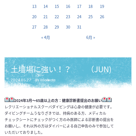
13
14
15
16
17
18
19
20
21
22
23
24
25
26
27
28
29
30
31
« 4月
6月 »
土壇場に強い！？ （JUN)
2024.05.27
BY iriomote
2024年3月～65歳以上の方：健康診断書提出のお願い
レクリエーショナルスクーバダイビングは心身の健康が必要です
。
ダイビングチームうなりざきでは、持病のある方、メディカル
チェ
ックシートにチェックがつく方のみ医師による診断書の提出を
お願
いし、それ以外の方はダイバーによる自己申告のみで参加して
いただい
ておりました。