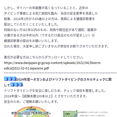
しかし、
ダイバーの年齢層が高くなっていることと、近年の
ダイビング事故
による死亡原因を鑑み、当店の安全基準を見直した
結果、202
4年3月から65歳以上の方は、医師による健康診断書を
提出して
いただくことといたしました。
持病のない方は1年以内のもの、持病や既往症があり通院、服薬中
の薬がある方は半年以内（できるだけ直近のものが望ましい）の
健
康診断書の提出をお願いいたします。
忘れた場合、大変申し訳ございませんが参加をお断りさせていただきます。
書式が必要な方はこちらからダウンロードしてください。
https://www.danjapan.gr.jp/wp-
content/uploads/2022/04/Diverm
edical2022-02-01Japanese.pdf
************************************************************************
2024年度～オガンおよびドリフトダイビングのスキルチェックに関
して
ドリフトダイビングを安全に楽しむため、チェック項目を整理しました。
2024年度～【経験本数100本以上】とさせていただきます。
安全のため、ご理解お願いいたします。