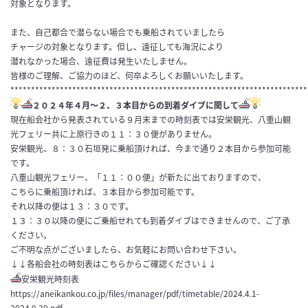
対象となります。
また、自己都合で潜らない場合でも乗船されていましたら
チャージの対象となります。但し、遠征しても海況により
潜れなかった場合、遠征費は発生いたしません。
皆様のご理解、ご協力のほど、何卒よろしくお願いいたします。
************************************************************************
２０２４年４月〜２、３本目からの到着ダイブに関して
現在船会社から発表されている９月末までの時刻表では安栄観光、八重山観
光フェリー共に上原行きの１１：３０便がありません。
安栄観光、８：３０石垣発に乗船頂ければ、今まで通り２本目から参加可能
です。
八重山観光フェリー、「１１：００便」が新たに出ておりますので、
こちらに乗船頂ければ、３本目から参加可能です。
それ以降の便は１３：３０です。
１３：３０以降の便にご乗船せれても到着ダイブはできませんので、ご了承
ください。
ご不明な点がございましたら、お気軽にお問い合わせ下さい。
↓↓各船会社の時刻表はこちらからご確認ください↓↓
安栄観光時刻表
https://aneikankou.co.jp/files/manager/pdf/timetable/2024.4.1-