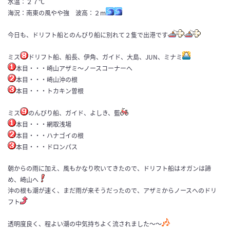
水温：２７℃
海況：南東の風やや強 波高：２m
今日も、ドリフト船とのんびり船に別れて２隻で出港です
ミス
ドリフト船、船長、伊角、ガイド、大島、JUN、ミナミ
本目・・・崎山アザミ〜ノースコーナーへ
本目・・・崎山沖の根
本目・・・トカキン曽根
ミス
のんびり船、ガイド、よしき、藍
本目・・・網取浅場
本目・・・ハナゴイの根
本目・・・ドロンパス
朝からの雨に加え、風もかなり吹いてきたので、ドリフト船はオガンは諦
め、崎山へ
沖の根も潮が速く、まだ雨が来そうだったので、アザミからノースへのドリ
フト
透明度良く、程よい潮の中気持ちよく流されました〜〜