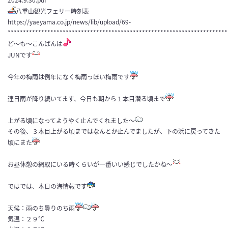
2024.9.30.pdf
八重山観光フェリー時刻表
https://yaeyama.co.jp/news/lib/upload/69-
************************************************************************
ど〜も〜こんばんは
JUNです
今年の梅雨は例年になく梅雨っぽい梅雨です
連日雨が降り続いてます、今日も朝から１本目潜る頃まで
上がる頃になってようやく止んでくれました〜
その後、３本目上がる頃まではなんとか止んでましたが、下の浜に戻ってきた
頃にまた
お昼休憩の網取にいる時くらいが一番いい感じでしたかね〜
ではでは、本日の海情報です
天候：雨のち曇りのち雨
気温：２９℃