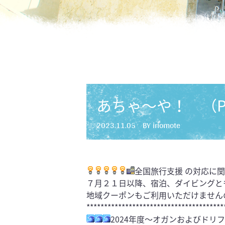
あちゃ〜や！ （PA
2023.11.05
BY iriomote
全国旅行支援 の対応に
７月２１日以降、宿泊、ダイビングと
地域クーポンもご利用いただけません
***************************************
2024年度～オガンおよびドリ