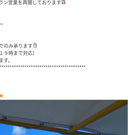
ラン営業を再開しております
ー
でのみ承ります
１９時まで対応）
ます。
*****************************************