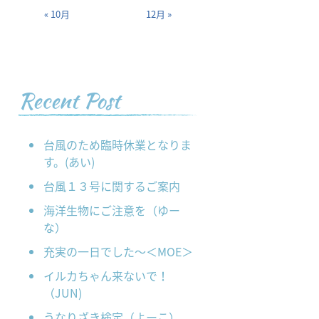
« 10月
12月 »
Recent Post
台風のため臨時休業となりま
す。(あい)
台風１３号に関するご案内
海洋生物にご注意を（ゆー
な）
充実の一日でした～＜MOE＞
イルカちゃん来ないで！
（JUN)
うなりざき検定（よーこ）