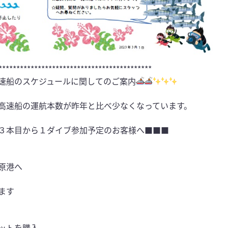
*******************************************
速船のスケジュールに関してのご案内
高速船の運航本数が昨年と比べ少なくなっています。
３本目から１ダイブ参加予定のお客様へ■■■
原港へ
ます
ットを購入