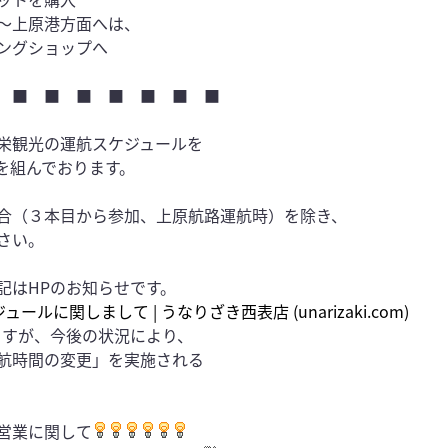
～上原港方面へは、
ングショップへ
 ■ ■ ■ ■ ■ ■ ■
栄観光の運航スケジュールを
を組んでおります。
合（３本目から参加、上原航路運航時）を除き、
さい。
記はHPのお知らせです。
ュールに関しまして | うなりざき西表店 (unarizaki.com)
ますが、今後の状況により、
航時間の変更」を実施される
営業に関して