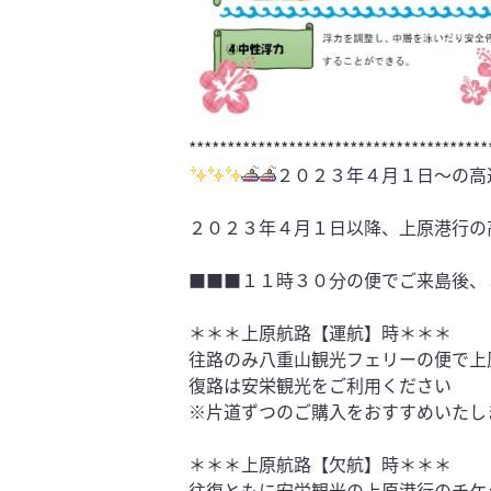
***************************************
２０２３年４月１日～の高
２０２３年４月１日以降、上原港行の
■■■１１時３０分の便でご来島後、
＊＊＊上原航路【運航】時＊＊＊
往路のみ八重山観光フェリーの便で上
復路は安栄観光をご利用ください
※片道ずつのご購入をおすすめいたし
＊＊＊上原航路【欠航】時＊＊＊
往復ともに安栄観光の上原港行のチケ