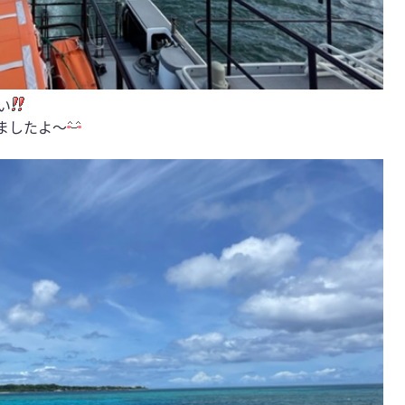
い
ましたよ～