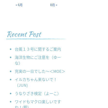
« 6月
8月 »
Recent Post
台風１３号に関するご案内
海洋生物にご注意を（ゆー
な）
充実の一日でした～＜MOE＞
イルカちゃん来ないで！
（JUN)
うなりざき検定（よーこ）
ワイドもマクロ楽しいです
ね！(藍)