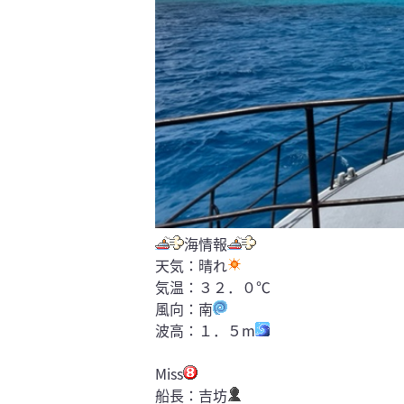
海情報
天気：晴れ
気温：３２．０℃
風向：南
波高：１．５m
Miss
船長：吉坊