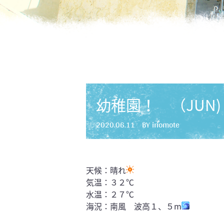
幼稚園！ （JUN)
2020.06.11
BY iriomote
天候：晴れ
気温：３２℃
水温：２７℃
海況：南風 波高１、５m