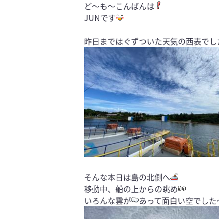
ど〜も〜こんばんは
JUNです
昨日まではぐずついた天気の西表でし
そんな本日は島の北側へ
移動中、船の上からの眺め
いろんな雲が
あって面白い空でした