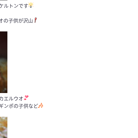
ケルトンです
オの子供が沢山
カエルウオ
ギンポの子供など