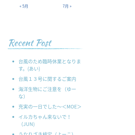
« 5月
7月 »
Recent Post
台風のため臨時休業となりま
す。(あい)
台風１３号に関するご案内
海洋生物にご注意を（ゆー
な）
充実の一日でした～＜MOE＞
イルカちゃん来ないで！
（JUN)
うなりざき検定（よーこ）