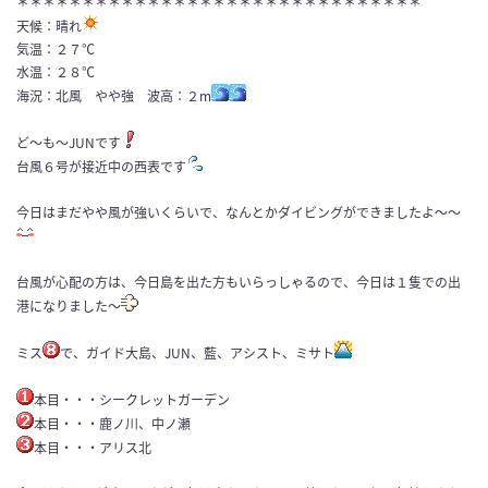
＊＊＊＊＊＊＊＊＊＊＊＊＊＊＊＊＊＊＊＊＊＊＊＊＊＊＊＊＊＊＊
天候：晴れ
気温：２７℃
水温：２８℃
海況：北風 やや強 波高：２m
ど〜も〜JUNです
台風６号が接近中の西表です
今日はまだやや風が強いくらいで、なんとかダイビングができましたよ〜〜
台風が心配の方は、今日島を出た方もいらっしゃるので、今日は１隻での出
港になりました〜
ミス
で、ガイド大島、JUN、藍、アシスト、ミサト
本目・・・シークレットガーデン
本目・・・鹿ノ川、中ノ瀬
本目・・・アリス北