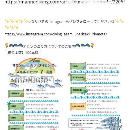
https://marinediving.com/area/okinawa/iriomote/2205/
うなりざきのInstagramもぜひフォローしてくださいね
https://www.instagram.com/diving_team_unarizaki_iriomote/
オガンの潜り方についてのご案内
【推奨本数】100本以上