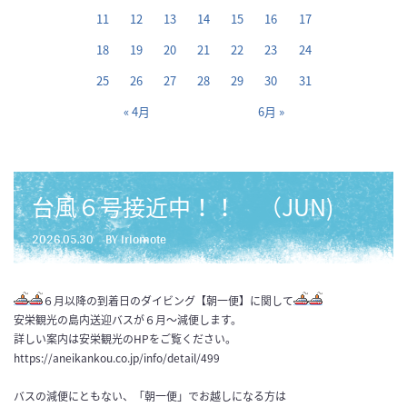
11
12
13
14
15
16
17
18
19
20
21
22
23
24
25
26
27
28
29
30
31
« 4月
6月 »
台風６号接近中！！ （JUN)
2026.05.30
BY iriomote
６月以降の到着日のダイビング【朝一便】に関して
安栄観光の島内送迎バスが６月～減便します。
詳しい案内は安栄観光のHPをご覧ください。
https://aneikankou.co.jp/info/detail/499
バスの減便にともない、「朝一便」でお越しになる方は