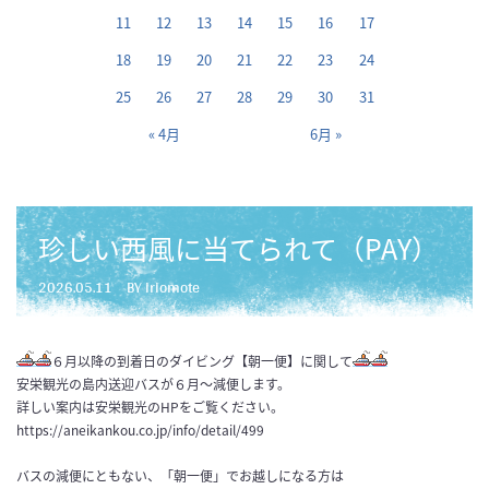
11
12
13
14
15
16
17
18
19
20
21
22
23
24
25
26
27
28
29
30
31
« 4月
6月 »
珍しい西風に当てられて（PAY）
2026.05.11
BY iriomote
６月以降の到着日のダイビング【朝一便】に関して
安栄観光の島内送迎バスが６月～減便します。
詳しい案内は安栄観光のHPをご覧ください。
https://aneikankou.co.jp/info/detail/499
バスの減便にともない、「朝一便」でお越しになる方は