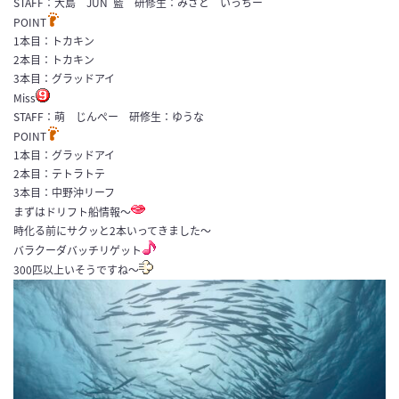
STAFF：大島 JUN 藍 研修生：みさと いっちー
POINT
1本目：トカキン
2本目：トカキン
3本目：グラッドアイ
Miss
STAFF：萌 じんぺー 研修生：ゆうな
POINT
1本目：グラッドアイ
2本目：テトラトテ
3本目：中野沖リーフ
まずはドリフト船情報〜
時化る前にサクッと2本いってきました〜
バラクーダバッチリゲット
300匹以上いそうですね〜