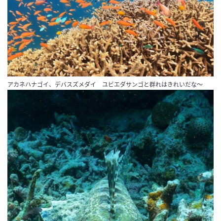
アカネハナゴイ、デバスズメダイ ユビエダサンゴと群れはきれいだな～