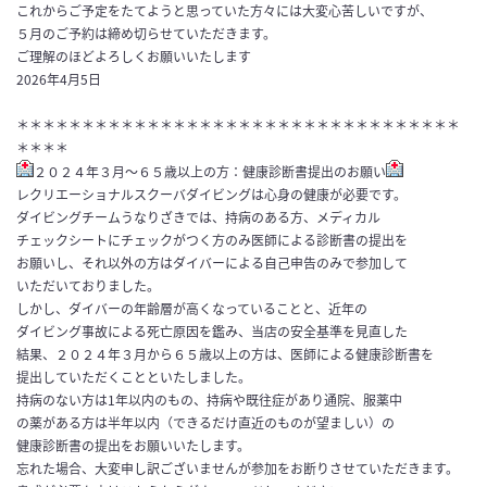
これからご予定をたてようと思っていた方々には大変心苦しいですが、
５月のご予約は締め切らせていただきます。
ご理解のほどよろしくお願いいたします
2026年4月5日
＊＊＊＊＊＊＊＊＊＊＊＊＊＊＊＊＊＊＊＊＊＊＊＊＊＊＊＊＊＊＊＊＊＊
＊＊＊＊
２０２４年３月～６５歳以上の方：健康診断書提出のお願い
レクリエーショナルスクーバダイビングは心身の健康が必要です。
ダイビングチームうなりざきでは、持病のある方、メディカル
チェックシートにチェックがつく方のみ医師による診断書の提出を
お願いし、それ以外の方はダイバーによる自己申告のみで参加して
いただいておりました。
しかし、ダイバーの年齢層が高くなっていることと、近年の
ダイビング事故による死亡原因を鑑み、当店の安全基準を見直した
結果、２０２４年３月から６５歳以上の方は、医師による健康診断書を
提出していただくことといたしました。
持病のない方は1年以内のもの、持病や既往症があり通院、服薬中
の薬がある方は半年以内（できるだけ直近のものが望ましい）の
健康診断書の提出をお願いいたします。
忘れた場合、大変申し訳ございませんが参加をお断りさせていただきます。