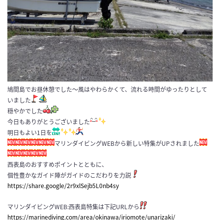
鳩間島でお昼休憩でした～風はやわらかくて、流れる時間がゆったりとして
いました
穏やかでした
今日もありがとうございました
明日もよい1日を
マリンダイビングWEBから新しい特集がUPされました
西表島のおすすめポイントとともに、
個性豊かなガイド陣がガイドのこだわりを力説
https://share.google/2r9xlSejb5L0nb4sy
マリンダイビングWEB:西表島特集は下記URLから
https://marinediving.com/area/okinawa/iriomote/unarizaki/