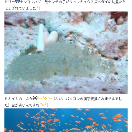
ドリー
ナンヨウハギ 数センチの子がリュウキュウスズメダイの幼魚たち
にまぎれていました
ミミイカの ふか
（ふか、パソコンの漢字変換されませんでし
た）目が青いんですね