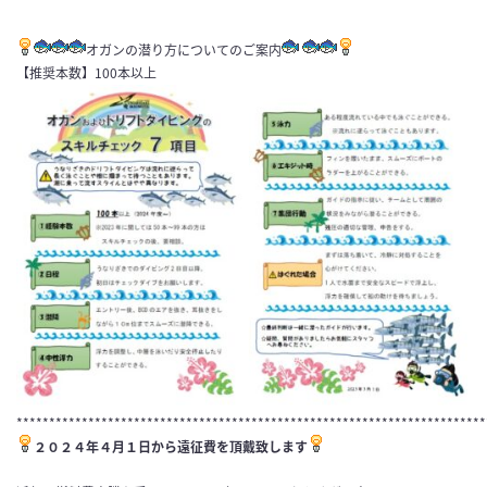
オガンの潜り方についてのご案内
【推奨本数】100本以上
************************************************************************
２０２４年４月１日から遠征費を頂戴致します