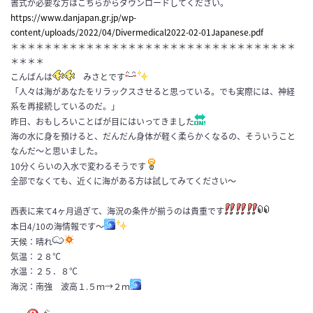
書式が必要な方はこちらからダウンロードしてください。
https://www.danjapan.gr.jp/wp-
content/uploads/2022/04/Divermedical2022-02-01Japanese.pdf
＊＊＊＊＊＊＊＊＊＊＊＊＊＊＊＊＊＊＊＊＊＊＊＊＊＊＊＊＊＊＊＊＊＊
＊＊＊＊
こんばんは
みさとです
「人々は海があなたをリラックスさせると思っている。でも実際には、神経
系を再接続しているのだ。」
昨日、おもしろいことばが目にはいってきました
海の水に身を預けると、だんだん身体が軽く柔らかくなるの、そういうこと
なんだ～と思いました。
10分くらいの入水で変わるそうです
全部でなくても、近くに海がある方は試してみてください～
西表に来て4ヶ月過ぎて、海況の条件が揃うのは貴重です
本日4/10の海情報です～
天候：晴れ
気温：２８℃
水温：２５．８℃
海況：南強 波高１.５ｍ→２ｍ