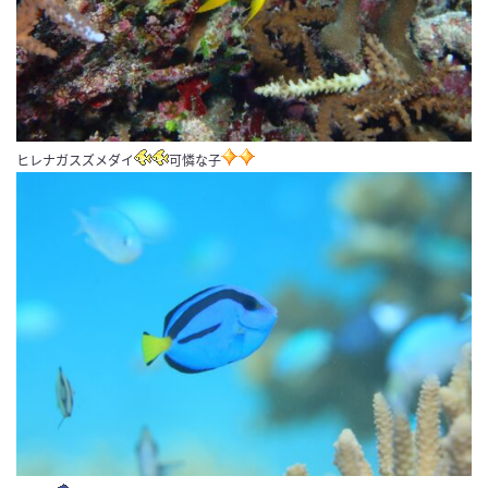
ヒレナガスズメダイ
可憐な子