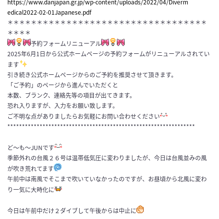
https://www.danjapan.gr.jp/wp-
content/uploads/2022/04/Diverm
edical2022-02-01Japanese.pdf
＊＊＊＊＊＊＊＊＊＊＊＊＊＊＊＊＊＊＊＊＊＊＊＊＊＊＊＊＊＊＊＊＊＊
＊＊＊＊
予約フォームリニューアル
2025年6月1日から公式ホームページの予約フォームがリニューアルされてい
ます
引き続き公式ホームページからのご予約を推奨させて頂きます。
「ご予約」のページから進んでいただくと
本数、ブランク、連絡先等の項目が出てきます。
恐れ入りますが、入力をお願い致します。
ご不明な点がありましたらお気軽にお問い合わせください
****************************************************************
ど〜も〜JUNです
季節外れの台風２６号は温帯低気圧に変わりましたが、今日は台風並みの風
が吹き荒れてます
午前中は南風でそこまで吹いていなかったのですが、お昼頃から北風に変わ
り一気に大時化に
今日は午前中だけ２ダイブして午後からは中止に