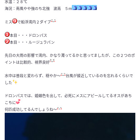
水温：２８℃
海況：南風やや強のち北強 波高 ５m
ミス
で船浮湾内２ダイブ
本目・・・ドロンパス
本目・・・ルージュラパン
先日の大雨の影響で湾内、かなり濁ってるかと思ってましたが、この２つのポ
イントは比較的、視界良好
水中は普段と変わらず、穏やか〜
台風が接近しているのを忘れるくらいで
した
ドロンパスでは、婚姻色を出して、必死にメスにアピールしてるオスがあち
こちに
何匹成功してるんでしょうね〜