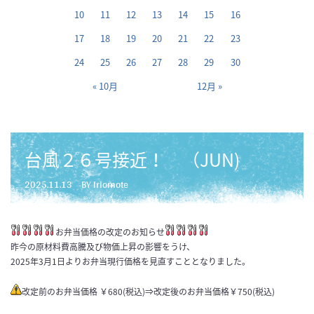
10
11
12
13
14
15
16
17
18
19
20
21
22
23
24
25
26
27
28
29
30
« 10月
12月 »
台風２６号接近！ （JUN)
2025.11.13
BY iriomote
お弁当価格の改定のお知らせ
昨今の原材料費高騰及び物価上昇の影響をうけ、
2025年3月1日よりお弁当現行価格を見直すこととなりました。
改定前のお弁当価格 ￥680(税込)⇒改定後のお弁当価格￥750(税込)