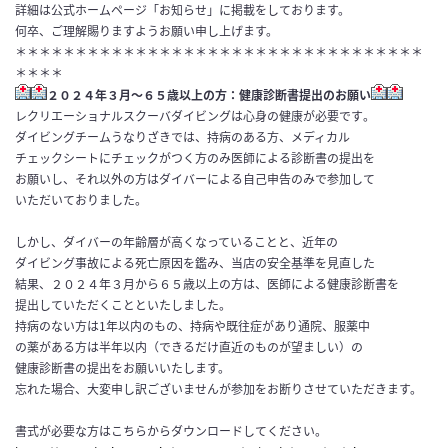
詳細は公式ホームページ「お知らせ」に掲載をしております。
何卒、ご理解賜りますようお願い申し上げます。
＊＊＊＊＊＊＊＊＊＊＊＊＊＊＊＊＊＊＊＊＊＊＊＊＊＊＊＊＊＊＊＊＊＊
＊＊＊＊
２０２４年３月～６５歳以上の方：健康診断書提出のお願い
レクリエーショナルスクーバダイビングは心身の健康が必要です
。
ダイビングチームうなりざきでは、持病のある方、メディカル
チェ
ックシートにチェックがつく方のみ医師による診断書の提出を
お願
いし、それ以外の方はダイバーによる自己申告のみで参加して
いただい
ておりました。
しかし、
ダイバーの年齢層が高くなっていることと、近年の
ダイビング事故
による死亡原因を鑑み、当店の安全基準を見直した
結果、２０２４年３月から６５歳以上の方は、医師による健康診断書を
提出して
いただくことといたしました。
持病のない方は1年以内のもの、持病や既往症があり通院、服薬中
の薬がある方は半年以内（できるだけ直近のものが望ましい）の
健
康診断書の提出をお願いいたします。
忘れた場合、大変申し訳ございませんが参加をお断りさせていただきます。
書式が必要な方はこちらからダウンロードしてください。