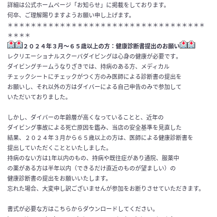
詳細は公式ホームページ「お知らせ」に掲載をしております。
何卒、ご理解賜りますようお願い申し上げます。
＊＊＊＊＊＊＊＊＊＊＊＊＊＊＊＊＊＊＊＊＊＊＊＊＊＊＊＊＊＊＊＊＊＊
＊＊＊＊
２０２４年３月～６５歳以上の方：健康診断書提出のお願い
レクリエーショナルスクーバダイビングは心身の健康が必要です
。
ダイビングチームうなりざきでは、持病のある方、メディカル
チェ
ックシートにチェックがつく方のみ医師による診断書の提出を
お願
いし、それ以外の方はダイバーによる自己申告のみで参加して
いただい
ておりました。
しかし、
ダイバーの年齢層が高くなっていることと、近年の
ダイビング事故
による死亡原因を鑑み、当店の安全基準を見直した
結果、２０２４年３月から６５歳以上の方は、医師による健康診断書を
提出して
いただくことといたしました。
持病のない方は1年以内のもの、持病や既往症があり通院、服薬中
の薬がある方は半年以内（できるだけ直近のものが望ましい）の
健
康診断書の提出をお願いいたします。
忘れた場合、大変申し訳ございませんが参加をお断りさせていただきます。
書式が必要な方はこちらからダウンロードしてください。