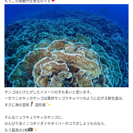
もうこの景観が圧巻なのです
サンゴはとげとげしたイメージの方も多いと思います。
一方でこのキッカサンゴは葉状サンゴでキャベツのように広がる群生姿は、
まさに海の芸術
造形美
そんなリュウキュウキッカサンゴに、
のんびり泳ぐノコギリダイやダイバーがコラボしようものなら、
もう最高の1枚