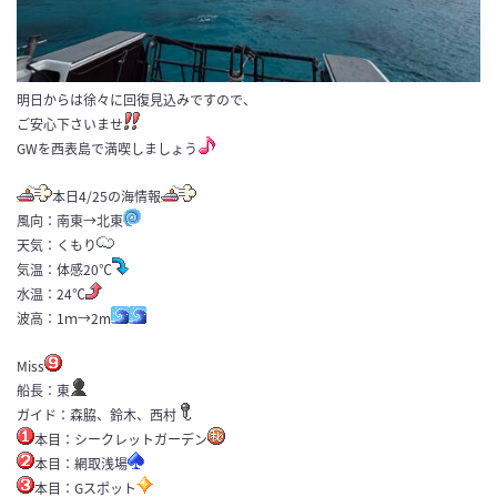
明日からは徐々に回復見込みですので、
ご安心下さいませ
GWを西表島で満喫しましょう
本日4/25の海情報
風向：南東→北東
天気：くもり
気温：体感20℃
水温：24℃
波高：1ｍ→2m
Miss
船長：東
ガイド：森脇、鈴木、西村
本目：シークレットガーデン
本目：網取浅場
本目：Gスポット