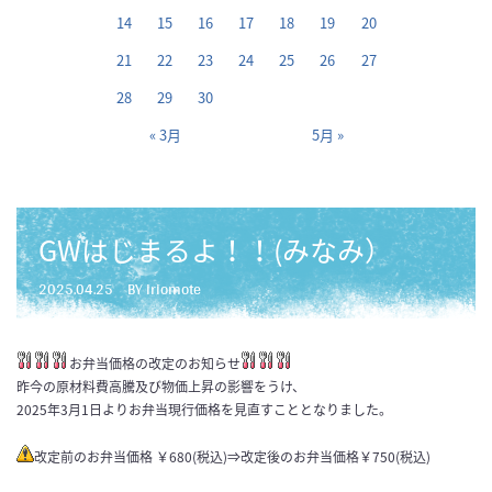
14
15
16
17
18
19
20
21
22
23
24
25
26
27
28
29
30
« 3月
5月 »
GWはじまるよ！！(みなみ）
2025.04.25
BY iriomote
お弁当価格の改定のお知らせ
昨今の原材料費高騰及び物価上昇の影響をうけ、
2025年3月1日よりお弁当現行価格を見直すこととなりました。
改定前のお弁当価格 ￥680(税込)⇒改定後のお弁当価格￥750(税込)