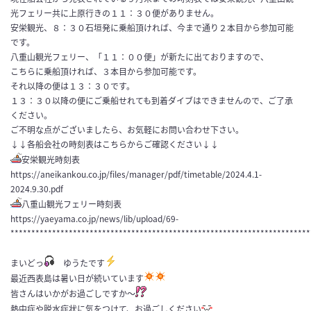
光フェリー共に上原行きの１１：３０便がありません。
安栄観光、８：３０石垣発に乗船頂ければ、今まで通り２本目から参加可能
です。
八重山観光フェリー、「１１：００便」が新たに出ておりますので、
こちらに乗船頂ければ、３本目から参加可能です。
それ以降の便は１３：３０です。
１３：３０以降の便にご乗船せれても到着ダイブはできませんので、ご了承
ください。
ご不明な点がございましたら、お気軽にお問い合わせ下さい。
↓↓各船会社の時刻表はこちらからご確認ください↓↓
安栄観光時刻表
https://aneikankou.co.jp/files/manager/pdf/timetable/2024.4.1-
2024.9.30.pdf
八重山観光フェリー時刻表
https://yaeyama.co.jp/news/lib/upload/69-
************************************************************************
まいどっ
ゆうたです
最近西表島は暑い日が続いています
皆さんはいかがお過ごしですか〜
熱中症や脱水症状に気をつけて、お過ごしください