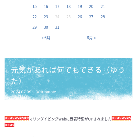
15
16
17
18
19
20
21
22
23
24
25
26
27
28
29
30
31
« 6月
8月 »
元気があれば何でもできる（ゆう
た）
2024.07.09
BY iriomote
マリンダイビングWebに西表特集がUPされました