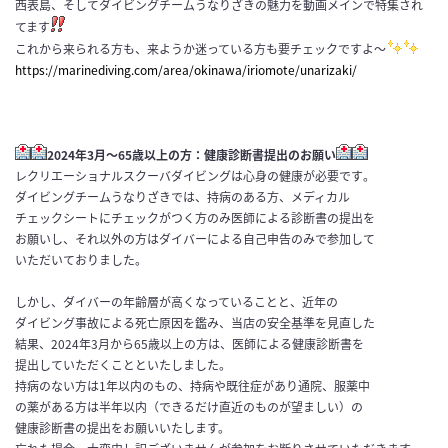
西表島、そしてダイビングチームうなりざきの魅力を動画メインで特集され
てます
これから来られる方も、来ようか迷っている方も要チェックですよ〜
https://marinediving.com/area/okinawa/iriomote/unarizaki/
2024年3月～65歳以上の方：健康診断書提出のお願い
レクリエーショナルスクーバダイビングは心身の健康が必要です
。
ダイビングチームうなりざきでは、持病のある方、メディカル
チェ
ックシートにチェックがつく方のみ医師による診断書の提出を
お願
いし、それ以外の方はダイバーによる自己申告のみで参加して
いただい
ておりました。
しかし、
ダイバーの年齢層が高くなっていることと、近年の
ダイビング事故
による死亡原因を鑑み、当店の安全基準を見直した
結果、202
4年3月から65歳以上の方は、医師による健康診断書を
提出して
いただくことといたしました。
持病のない方は1年以内のもの、持病や既往症があり通院、服薬中
の薬がある方は半年以内（できるだけ直近のものが望ましい）の
健
康診断書の提出をお願いいたします。