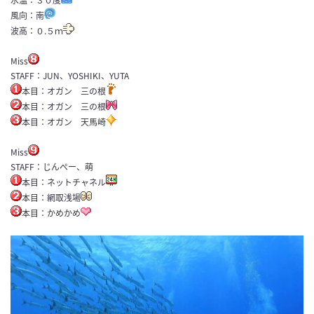
風向：南
波高：０.５ｍ
Miss
STAFF：JUN、YOSHIKI、YUTA
本目：オガン 三の根
本目：オガン 三の根
本目：オガン 天馬崎
Miss
STAFF：じんぺー、萌
本目：ネットチャネル
本目：網取浅場
本目：かめかめ