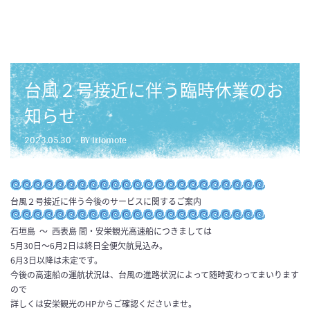
台風２号接近に伴う臨時休業のお
知らせ
2023.05.30
BY iriomote
台風２号接近に伴う今後のサービスに関するご案内
石垣島
～
西表島 間・安栄観光高速船につきましては
5月30日〜6月2日は終日全便欠航見込み。
6月3日以降は未定です。
今後の高速船の運航状況は、台風の進路状況によって随時変わってまいります
ので
詳しくは安栄観光のHPからご確認くださいませ。