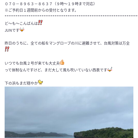
０７０−８９６３−８６３７（９時～１９時まで対応）
※ご予約日１週間前からの受付となります。
************************************************************************
ど〜も〜こんばんは
JUNです
昨日のうちに、全ての船をマングローブの川に避難させて、台風対策は万全
いつでも台風２号が来ても大丈夫
って体制なんですけど、まだ大して風も吹いていない西表です
下の浜もまだ穏やか