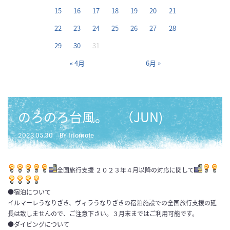
15
16
17
18
19
20
21
22
23
24
25
26
27
28
29
30
31
« 4月
6月 »
のろのろ台風。 （JUN)
2023.05.30
BY iriomote
全国旅行支援 ２０２３年４月以降の対応に関して
●宿泊について
イルマーレうなりざき、ヴィラうなりざきの宿泊施設での全国旅行支援の延
長は致しませんので、ご注意下さい。３月末まではご利用可能です。
●ダイビングについて