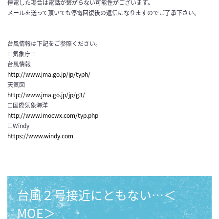
停電した場合は電話が繋がらない可能性がございます。
メールを送って頂いても停電回復後の返信になりますのでご了承下さい。
台風情報は下記をご参照ください。
☐気象庁☐
台風情報
http://www.jma.go.jp/jp/typh/
天気図
http://www.jma.go.jp/jp/g3/
☐国際気象海洋
http://www.imocwx.com/typ.php
☐Windy
https://www.windy.com
台風２号接近にともない…＜
MOE＞