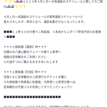
２０２３年４月１日～の高速船のスケジュールに関してのご案
内
４月１日～高速船のスケジュールが夏季運航スケジュールへと
変わりましたが、昨年と比べ、運航本数が少なくなっています。
■■■１１時３０分の便でご来島後、３本目から１ダイブ参加予定のお客様
へ■■■
＊＊＊上原航路【運航】時＊＊＊
往路のみ八重山観光フェリーの便で上原港へ
復路は安栄観光をご利用ください
※片道ずつのご購入をおすすめいたします
＊＊＊上原航路【欠航】時＊＊＊
往復ともに安栄観光の上原港行のチケットを購入
⇒大原航路で西表島に到着後、大原港～上原港方面へは、
安栄観光の代替バスを利用してダイビングショップへ
■■■■■■■■■■■■■■■■■■■■