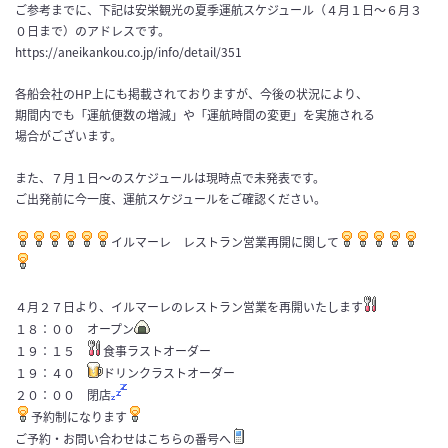
ご参考までに、下記は安栄観光の夏季運航スケジュール（４月１日～６月３
０日まで）のアドレスです。
https://aneikankou.co.jp/info/detail/351
各船会社のHP上にも掲載されておりますが、今後の状況により、
期間内でも「運航便数の増減」や「運航時間の変更」を実施される
場合がございます。
また、７月１日～のスケジュールは現時点で未発表です。
ご出発前に今一度、運航スケジュールをご確認ください。
イルマーレ レストラン営業再開に関して
４月２７日より、イルマーレのレストラン営業を再開いたします
１８：００ オープン
１９：１５
食事ラストオーダー
１９：４０
ドリンクラストオーダー
２０：００ 閉店
予約制になります
ご予約・お問い合わせはこちらの番号へ