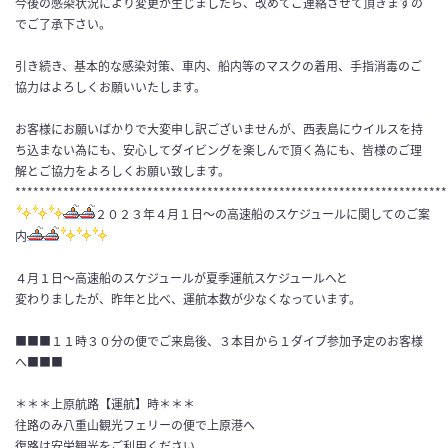
今後の感染状況により変更が生じましたら、改めてご連絡させて頂きますの
でご了承下さい。
引き続き、基本的な感染対策、車内、船内等のマスクの着用、手指消毒のご
協力はよろしくお願いいたします。
お客様にお願いばかりで大変申し訳ございませんが、西表島にウイルスを持
ち込まない為にも、安心してダイビングを楽しんで頂く為にも、皆様のご理
解とご協力をよろしくお願い致します。
************************************************************************
２０２３年４月１日～の高速船のスケジュールに関してのご案
内
４月１日～高速船のスケジュールが夏季運航スケジュールへと
変わりましたが、昨年と比べ、運航本数が少なくなっています。
■■■１１時３０分の便でご来島後、３本目から１ダイブ参加予定のお客様
へ■■■
＊＊＊上原航路【運航】時＊＊＊
往路のみ八重山観光フェリーの便で上原港へ
復路は安栄観光をご利用ください