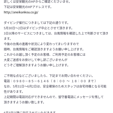
詳しくは安栄観光のHPからご確認くださいませ。
下記は安栄観光のHPアドレスです。
http://aneikankou.co.jp/
ダイビング催行につきましては下記の通りです。
5月30日〜2日はダイビング中止とさせて頂きます。
3日以降のサービスにつきましては、台風情報を確認した上で判断させて頂き
ます。
今後の台風の進路や状況により変わってまいりますので
随時、台風情報をご確認頂きますようお願い申し上げます。
これからお越し頂く予定のお客様、ご利用予定のお客様には
大変ご迷惑をお掛けして申し訳ございませんが
どうぞご理解頂きますようお願い申し上げます。
ご不明な点などございましたら、下記までお問い合わせください。
電話：０９８０−８５−６１４６（ ８：００
～
１８：００
まで ）
なお、5月31日～6月2日は、安全確保のためスタッフは自宅待機となる可能
性があります。
上記期間は電話対応ができませんので、留守番電話にメッセージを残して
頂きますようお願い致します。
6月3日以降に対応させていただきます。