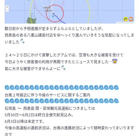
数日前から予想進路が定まらずふらふらとしていましたが、
西表島のある八重山諸島付近をゆ～っくり進んでいきそうな気配になってしま
いました
２４～２５日にかけて直撃したグアムでは、空港も大きな被害を受けて
今日ようやく旅客便の利用が再開できたとニュースで見ました…
島に大きな被害がでませんよーに
台風２号接近に伴う今後のサービスに関するご案内
石垣島
～
西表島 間・安栄観光高速船につきましては
5月30日〜6月2日は終日全便欠航見込み。
6月3日以降は未定です。
今後の高速船の運航状況は、台風の進路状況によって随時変わってまいります
ので