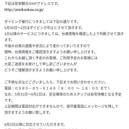
下記は安栄観光のHPアドレスです。
http://aneikankou.co.jp/
ダイビング催行につきましては下記の通りです。
5月30日〜2日はダイビング中止とさせて頂きます。
3日以降のサービスにつきましては、台風情報を確認した上で判断させて頂き
ます。
今後の台風の進路や状況により変わってまいりますので
随時、台風情報をご確認頂きますようお願い申し上げます。
これからお越し頂く予定のお客様、ご利用予定のお客様には
大変ご迷惑をお掛けして申し訳ございませんが
どうぞご理解頂きますようお願い申し上げます。
ご不明な点などございましたら、下記までお問い合わせください。
電話：０９８０−８５−６１４６（ ８：００
～
１８：００
まで ）
なお、5月31日～6月2日は、安全確保のためスタッフは自宅待機となる予定
です。
上記期間は電話対応ができませんので、留守番電話にメッセージを残して
頂きますようお願い致します。
6月3日以降に対応させていただきます。