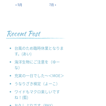
« 5月
7月 »
Recent Post
台風のため臨時休業となりま
す。(あい)
海洋生物にご注意を（ゆー
な）
充実の一日でした～＜MOE＞
うなりざき検定（よーこ）
ワイドもマクロ楽しいです
ね！(藍)
お久しぶりです（PAY）